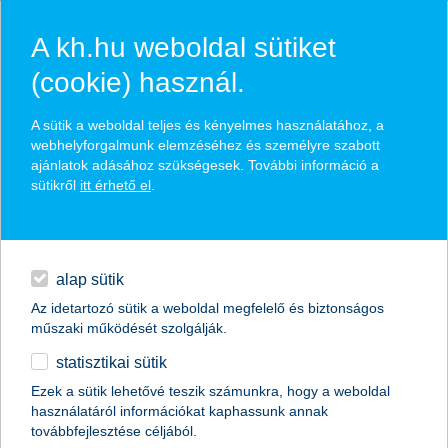
A kh.hu weboldal sütiket
(cookie) használ.
hírek és hivatalos
A sütik a weboldal teljes és kényelmes használatához, a
közzétételek
webhelyforgalmunk elemzéséhez és személyre szabott
ajánlatok adásához szükségesek. További információ a
sütikről
itt érhető el
.
egyéb
English
alap sütik
Az idetartozó sütik a weboldal megfelelő és biztonságos
műszaki működését szolgálják.
statisztikai sütik
a mesterséges intelligencia már a
Ezek a sütik lehetővé teszik számunkra, hogy a weboldal
használatáról információkat kaphassunk annak
pénzügyeinket is támogatja
továbbfejlesztése céljából.