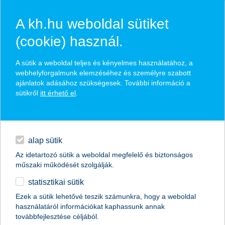
A kh.hu weboldal sütiket
(cookie) használ.
hírek és hivatalos
A sütik a weboldal teljes és kényelmes használatához, a
közzétételek
webhelyforgalmunk elemzéséhez és személyre szabott
ajánlatok adásához szükségesek. További információ a
sütikről
itt érhető el
.
egyéb
English
alap sütik
Az idetartozó sütik a weboldal megfelelő és biztonságos
műszaki működését szolgálják.
statisztikai sütik
Ezek a sütik lehetővé teszik számunkra, hogy a weboldal
használatáról információkat kaphassunk annak
Előző
Következő
továbbfejlesztése céljából.