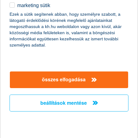
marketing sütik
hatodik alkalommal indul a K&H
Ezek a sütik segítenek abban, hogy személyre szabott, a
Magyar Nemzeti E-sport Bajnokság
látogató érdeklődési körének megfelelő ajánlatainkat
megoszthassuk a kh.hu weboldalon vagy azon kívül, akár
2024.04.25.
közösségi média felületeken is, valamint a böngészési
információkat együttesen kezelhessük az ismert további
Hazánk első számú e-sport versenysorozatán, a K&H Magyar
személyes adattal.
Nemzeti E-sport Bajnokságban (MNEB) idén 8 versenyszámban
zajlanak a küzdelmek, a tét pedig nem kevesebb, mint 10 millió
forint.
nincs már sok időnk, hogy elérjük az 55
összes elfogadása
százalékos csökkenést
zöld termékekkel és kalkulátorokkal támogatja a
beállítások mentése
fenntarthatóságot a K&H
2024.04.19.
Még 6 éve van a magyar gazdaságnak, hogy elérje az EU
célkitűzését, miszerint 55 százalékkal csökkentjük az
üvegházhatást okozó gázok kibocsátását. Ebben az összes