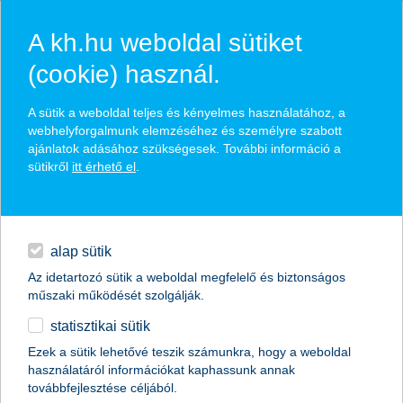
A kh.hu weboldal sütiket
(cookie) használ.
hírek és hivatalos
A sütik a weboldal teljes és kényelmes használatához, a
közzétételek
webhelyforgalmunk elemzéséhez és személyre szabott
ajánlatok adásához szükségesek. További információ a
sütikről
itt érhető el
.
egyéb
English
alap sütik
Az idetartozó sütik a weboldal megfelelő és biztonságos
műszaki működését szolgálják.
statisztikai sütik
a családi vállalatokat a hosszú távú
Ezek a sütik lehetővé teszik számunkra, hogy a weboldal
használatáról információkat kaphassunk annak
gondolkodás segíti a nehéz időkben
továbbfejlesztése céljából.