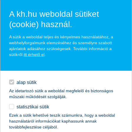
A kh.hu weboldal sütiket
(cookie) használ.
hírek és hivatalos
A sütik a weboldal teljes és kényelmes használatához, a
közzétételek
webhelyforgalmunk elemzéséhez és személyre szabott
ajánlatok adásához szükségesek. További információ a
sütikről
itt érhető el
.
egyéb
English
alap sütik
Az idetartozó sütik a weboldal megfelelő és biztonságos
műszaki működését szolgálják.
statisztikai sütik
fókuszban az uniós források és a
Ezek a sütik lehetővé teszik számunkra, hogy a weboldal
használatáról információkat kaphassunk annak
modernizáció
továbbfejlesztése céljából.