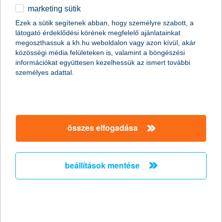
2026.06.18.
marketing sütik
A magyar gazdaságpolitikai hírek fókuszába kerültek a kis- és
Ezek a sütik segítenek abban, hogy személyre szabott, a
középvállalkozások versenyképességét érintő tervek. A
látogató érdeklődési körének megfelelő ajánlatainkat
májusban megalakult új kormány a jogállamisági kérdések
megoszthassuk a kh.hu weboldalon vagy azon kívül, akár
rendezését és az európai uniós források lehívását jelölte meg a
közösségi média felületeken is, valamint a böngészési
piaci környezet stabilizálásának egyik fő eszközeként. A K&H
információkat együttesen kezelhessük az ismert további
bizalmi index eredményei strukturális elmozdulást mutatnak a
személyes adattal.
hazai kkv-szektor forrásszerzési stratégiájában – kérdés, hogy
az új kormányzati ciklus gazdaságpolitikai prioritásai, az uniós
alapok lehívása és a nemzeti makrokörnyezet ezt a trendet
milyen irányba fogja lendíteni.
összes elfogadása
K&H: a közlekedési balesetektől
tartanak leginkább az ügyfelek
beállítások mentése
kirajzolódtak a mikrobiztosítások első
ügyfélkedvencei
2026.06.16.
A K&H mobilbankban 2026 márciusától elérhető