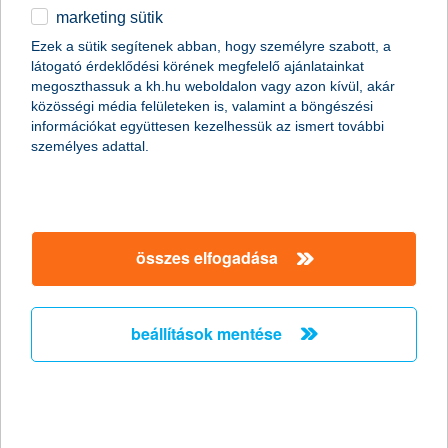
konstrukciók. Bár korábban is voltak cégek, amelyek
marketing sütik
rendelkeztek környezetvédelmi
felelősségbiztosítással, ám a korábbi konstrukciók
Ezek a sütik segítenek abban, hogy személyre szabott, a
egy része nem biztos, hogy megfelel az idei
látogató érdeklődési körének megfelelő ajánlatainkat
követelményeknek.
megoszthassuk a kh.hu weboldalon vagy azon kívül, akár
közösségi média felületeken is, valamint a böngészési
információkat együttesen kezelhessük az ismert további
személyes adattal.
Sok cégnek kötelező környezetvédelmi biztosítást kötnie, így új
biztosítással bővült a magyarországi piac januártól. A K&H az
elsők között, már 2023 decemberében piacra dobta az új
konstrukciót - közölte a pénzintézet.
összes elfogadása
kinek?
“Hulladéktermelőként a mikrovállalkozásokon kívül szinte
minden gazdálkodó szervezet érintett: ez több százezer
beállítások mentése
vállalkozás, ennél fogva jelentős szegmenst jelent a
magyarországi biztosítási piacon” - mondta
Kaszab Attila, a
K&H
nem - életbiztosítási üzletág vezetője.
A szabályok szerint azoknak a vállalkozásoknak kell
környezetvédelmi felelősségbiztosítást kötniük, amelyek