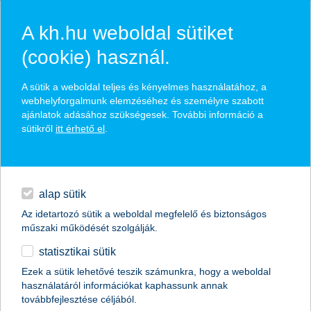
A kh.hu weboldal sütiket
(cookie) használ.
hírek és hivatalos
A sütik a weboldal teljes és kényelmes használatához, a
közzétételek
webhelyforgalmunk elemzéséhez és személyre szabott
ajánlatok adásához szükségesek. További információ a
sütikről
itt érhető el
.
egyéb
English
alap sütik
Az idetartozó sütik a weboldal megfelelő és biztonságos
műszaki működését szolgálják.
statisztikai sütik
K&H: mi lesz a forinttal? mekkora
Ezek a sütik lehetővé teszik számunkra, hogy a weboldal
használatáról információkat kaphassunk annak
növekedésre lesz képes
továbbfejlesztése céljából.
Magyarország?