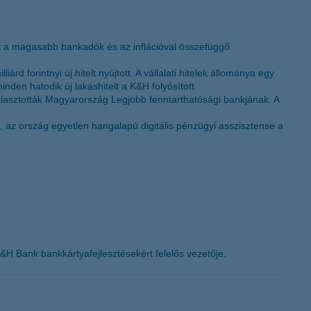
K&H token megújítás
t a magasabb bankadók és az inflációval összefüggő
rd forintnyi új hitelt nyújtott. A vállalati hitelek állománya egy
nden hatodik új lakáshitelt a K&H folyósított.
álasztották Magyarország Legjobb fenntarthatósági bankjának. A
, az ország egyetlen hangalapú digitális pénzügyi asszisztense a
&H Bank bankkártyafejlesztésekért felelős vezetője.