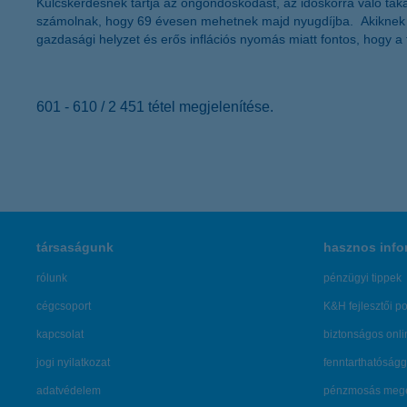
Kulcskérdésnek tartja az öngondoskodást, az időskorra való taka
számolnak, hogy 69 évesen mehetnek majd nyugdíjba. Akiknek ped
gazdasági helyzet és erős inflációs nyomás miatt fontos, hogy a
601 - 610 / 2 451 tétel megjelenítése.
társaságunk
hasznos info
rólunk
pénzügyi tippek
cégcsoport
K&H fejlesztői po
kapcsolat
biztonságos onli
jogi nyilatkozat
fenntarthatóságg
adatvédelem
pénzmosás mege