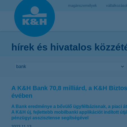
magánszemélyek
vállalkozáso
hírek és hivatalos közzét
A K&H Bank 70,8 milliárd, a K&H Biztosí
évében
A Bank eredménye a bővülő ügyfélbázisnak, a piaci átl
A K&H új, fejlettebb mobilbanki applikációt indított út
pénzügyi asszisztense segítségével
2023.11.13.