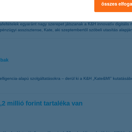
összes elfog
eltételek egyaránt nagy szerepet játszanak a K&H innovatív digitális
pénzügyi asszisztense, Kate, aki szeptembertől szóbeli utasítás alapján 
bbak
telligencia-alapú szolgáltatásokra – derül ki a K&H „Kate&MI” kutatás
 millió forint tartaléka van