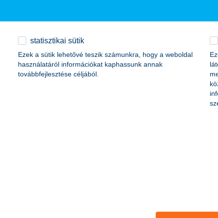
ív reklám
statisztikai sütik
Ezek a sütik lehetővé teszik számunkra, hogy a weboldal
Ez
 citylight-on szólít meg
használatáról információkat kaphassunk annak
lá
továbbfejlesztése céljából.
me
kö
esterséges intelligenciára épülő digitális pénzügyi asszisztense ren
in
sával a bank innovatív módon, interaktív formában mutatja be, hogy ho
sz
de Magyarországon is egyre jobban a hétköznapok részévé válik a mest