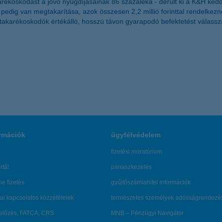
rékoskodást a jövő nyugdíjasainak 86 százaléka - derült ki a K&H kedd
ig van megtakarítása, azok összesen 2,2 millió forinttal rendelkezne
 takarékoskodók értékálló, hosszú távon gyarapodó befektetést válassz
rmációk
ügyfélvédelem
fizetési moratórium
rtál
panaszkezelés
ne fizetés
gyűjtőszámlahitel információk
al kapcsolatos közzétételek
természetes személyek adósságrendezé
lőzés, FATCA, CRS
MNB – Pénzügyi Navigátor