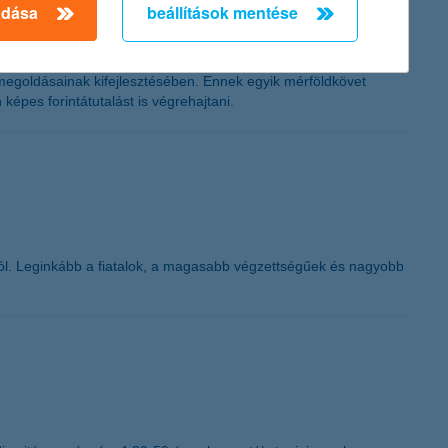
adása
beállítások mentése
 megoldásainak kifejlesztésében. Ennek egyik mérföldkövet
képes forintátutalást is végrehajtani.
ából. Leginkább a fiatalok, a magasabb végzettségűek és nagyobb