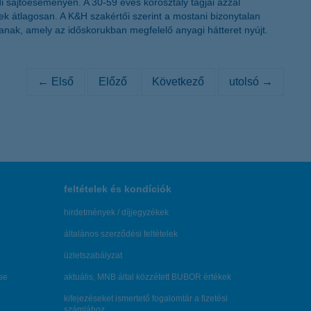
i sajtóeseményén. A 30-59 éves korosztály tagjai azzal
k átlagosan. A K&H szakértői szerint a mostani bizonytalan
anak, amely az időskorukban megfelelő anyagi hátteret nyújt.
← Első
Előző
Következő
utolsó →
feltételek és kondíciók
hirdetmények / díjjegyzékek
általános szerződési feltételek
üzletszabályzat
se
aktuális, MNB által közzétett BUBOR értékek
kifejezéseket ismertető fogalomtár a fizetési
számlához