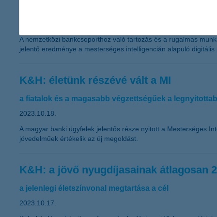
teret adnak a személyes fejlődésnek is
2023.10.19.
A nemzetközi bankcsoporthoz való tartozás és a rugalmas munkaf
jelentő eredménye a mesterséges intelligencián alapuló digitális 
K&H: életünk részévé vált a MI
a fiatalok és a magasabb végzettségűek a legnyitotta
2023.10.18.
A magyar banki ügyfelek jelentős része nyitott a Mesterséges In
jövedelműek értékelik az új megoldást.
K&H: a jövő nyugdíjasainak átlagosan 2,2
a jelenlegi életszínvonal megtartása a cél
2023.10.17.