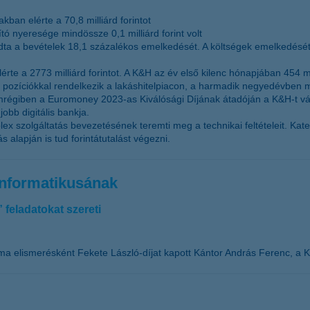
ban elérte a 70,8 milliárd forintot
tó nyeresége mindössze 0,1 milliárd forint volt
dta a bevételek 18,1 százalékos emelkedését. A költségek emelkedésé
rte a 2773 milliárd forintot. A K&H az év első kilenc hónapjában 454 milliá
ős pozíciókkal rendelkezik a lakáshitelpiacon, a harmadik negyedévben mi
nemrégiben a Euromoney 2023-as Kiválósági Díjának átadóján a K&H-t v
jobb digitális bankja.
x szolgáltatás bevezetésének teremti meg a technikai feltételeit. Kate
lapján is tud forintátutalást végezni.
informatikusának
feladatokat szereti
ma elismerésként Fekete László-díjat kapott Kántor András Ferenc, a K