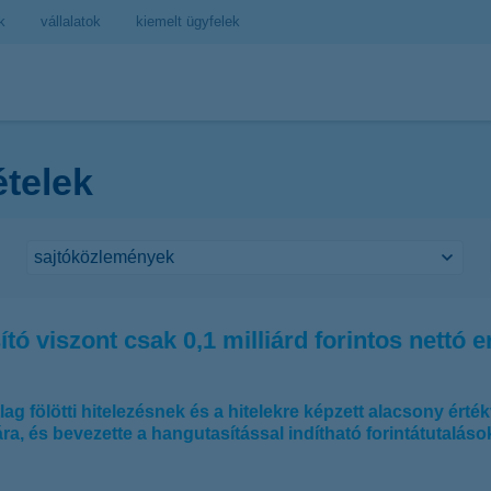
k
vállalatok
kiemelt ügyfelek
ételek
tó viszont csak 0,1 milliárd forintos nettó
ag fölötti hitelezésnek és a hitelekre képzett alacsony ér
jára, és bevezette a hangutasítással indítható forintátutalás