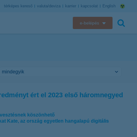
térképes kereső
valuta/deviza
karrier
kapcsolat
English
e-belépés
K&H e-bank
keresés
K&H e-posta
K&H elektronikus postaláda
K&H web Electra
 eredményt ért el 2023 első háromnegyed
K&H Biztosító ügyfélportál
K&H SZÉP Kártya
tékvesztésnek köszönhető
okat Kate, az ország egyetlen hangalapú digitális
K&H e-kártyafelület