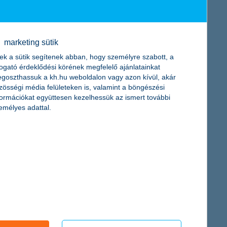
marketing sütik
ek a sütik segítenek abban, hogy személyre szabott, a
togató érdeklődési körének megfelelő ajánlatainkat
goszthassuk a kh.hu weboldalon vagy azon kívül, akár
zösségi média felületeken is, valamint a böngészési
dkívüli ügyfélélményt ígér – most nem csupán a mobilbankban,
formációkat együttesen kezelhessük az ismert további
gyan működik, mire használható a digitális pénzügyi asszisztens.
emélyes adattal.
erséges intelligencia – derül ki a K&H „Kate&MI-t” kutatásából.