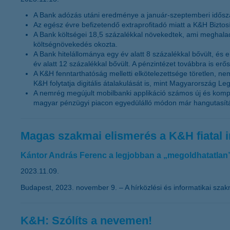
A Bank adózás utáni eredménye a január-szeptemberi időszak
Az egész évre befizetendő extraprofitadó miatt a K&H Biztosí
A Bank költségei 18,5 százalékkal növekedtek, ami meghala
költségnövekedés okozta.
A Bank hitelállománya egy év alatt 8 százalékkal bővült, és elé
év alatt 12 százalékkal bővült. A pénzintézet továbbra is er
A K&H fenntarthatóság melletti elkötelezettsége töretlen, 
K&H folytatja digitális átalakulását is, mint Magyarország Leg
A nemrég megújult mobilbanki applikáció számos új és komple
magyar pénzügyi piacon egyedülálló módon már hangutasítás a
Magas szakmai elismerés a K&H fiatal 
Kántor András Ferenc a legjobban a „megoldhatatlan” 
2023.11.09.
Budapest, 2023. november 9. – A hírközlési és informatikai szak
K&H: Szólíts a nevemen!