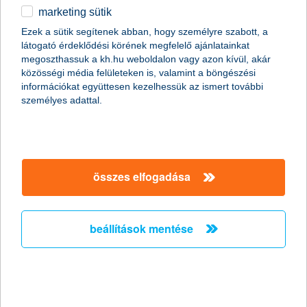
marketing sütik
92-ből 80 százalék lett, de ez így is nagyon sok
Ezek a sütik segítenek abban, hogy személyre szabott, a
látogató érdeklődési körének megfelelő ajánlatainkat
2025.07.21.
megoszthassuk a kh.hu weboldalon vagy azon kívül, akár
A kiadások növekedésének üteme enyhült, de a magyarok
közösségi média felületeken is, valamint a böngészési
túlnyomó többsége még mindig drágulást tapasztal a
információkat együttesen kezelhessük az ismert további
mindennapi megélhetés terén – derül ki a K&H biztos jövő
személyes adattal.
felmérés második negyedéves eredményeiből. A jövedelmi
helyzettől, családi állapottól és nemtől is függ, mekkora mértékű
költségnövekedéssel szembesülnek a háztartások.
összes elfogadása
a K&H a legjobb digitális bank
Magyarországon
K&H Bank nyerte el a Euromoney Awards for
beállítások mentése
Excellence 2025 „Best Digital Bank” díját
Magyarországon
2025.07.21.
A K&H Csoport a Euromoney ezen díját immár két egymást