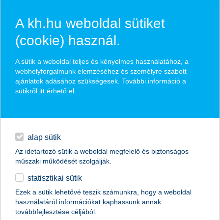
A kh.hu weboldal sütiket
(cookie) használ.
hírek és hivatalos
A sütik a weboldal teljes és kényelmes használatához, a
közzétételek
webhelyforgalmunk elemzéséhez és személyre szabott
ajánlatok adásához szükségesek. További információ a
sütikről
itt érhető el
.
egyéb
English
alap sütik
Az idetartozó sütik a weboldal megfelelő és biztonságos
műszaki működését szolgálják.
statisztikai sütik
K&H: mennyivel nőttek a megélhetési
Ezek a sütik lehetővé teszik számunkra, hogy a weboldal
használatáról információkat kaphassunk annak
költségek - “vallottak” a középkorú
továbbfejlesztése céljából.
magyarok