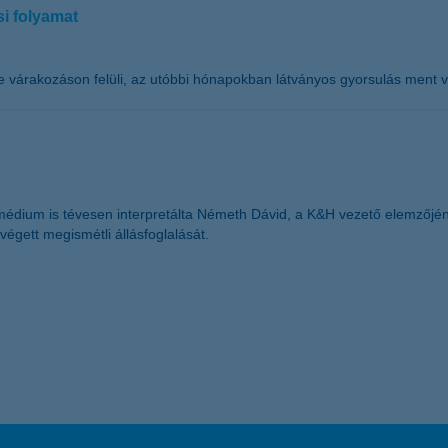
si folyamat
lése várakozáson felüli, az utóbbi hónapokban látványos gyorsulás ment
ium is tévesen interpretálta Németh Dávid, a K&H vezető elemzőjének
végett megismétli állásfoglalását.