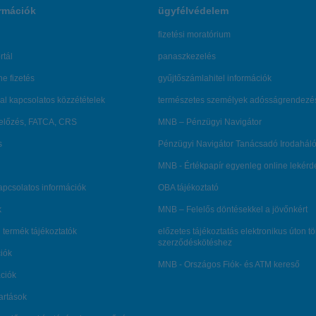
rmációk
ügyfélvédelem
fizetési moratórium
rtál
panaszkezelés
ne fizetés
gyűjtőszámlahitel információk
al kapcsolatos közzétételek
természetes személyek adósságrendezé
lőzés, FATCA, CRS
MNB – Pénzügyi Navigátor
s
Pénzügyi Navigátor Tanácsadó Irodaháló
MNB - Értékpapír egyenleg online lekér
kapcsolatos információk
OBA tájékoztató
k
MNB – Felelős döntésekkel a jövőnkért
 termék tájékoztatók
előzetes tájékoztatás elektronikus úton t
szerződéskötéshez
ciók
MNB - Országos Fiók- és ATM kereső
ációk
tartások