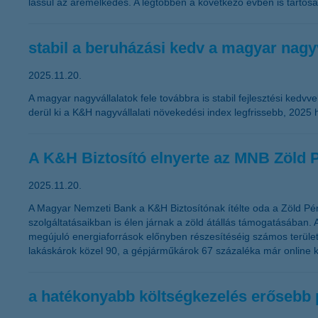
lassul az áremelkedés. A legtöbben a következő évben is tart
stabil a beruházási kedv a magyar nagy
2025.11.20.
A magyar nagyvállalatok fele továbbra is stabil fejlesztési kedv
derül ki a K&H nagyvállalati növekedési index legfrissebb, 202
A K&H Biztosító elnyerte az MNB Zöld 
2025.11.20.
A Magyar Nemzeti Bank a K&H Biztosítónak ítélte oda a Zöld Pé
szolgáltatásaikban is élen járnak a zöld átállás támogatásában
megújuló energiaforrások előnyben részesítéséig számos területen
lakáskárok közel 90, a gépjárműkárok 67 százaléka már online k
a hatékonyabb költségkezelés erősebb p