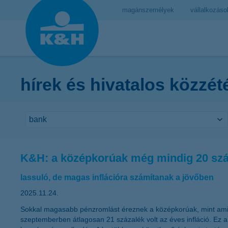
magánszemélyek
vállalkozáso
hírek és hivatalos közzét
K&H: a középkorúak még mindig 20 száz
lassuló, de magas inflációra számítanak a jövőben
2025.11.24.
Sokkal magasabb pénzromlást éreznek a középkorúak, mint amit 
szeptemberben átlagosan 21 százalék volt az éves infláció. Ez a 