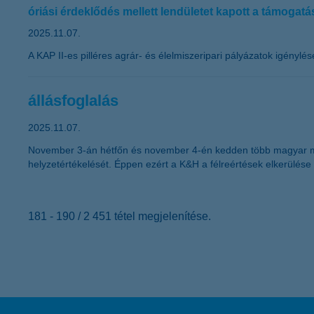
óriási érdeklődés mellett lendületet kapott a támogatá
2025.11.07.
A KAP II-es pilléres agrár- és élelmiszeripari pályázatok igény
állásfoglalás
2025.11.07.
November 3-án hétfőn és november 4-én kedden több magyar méd
helyzetértékelését. Éppen ezért a K&H a félreértések elkerülése 
181 - 190 / 2 451 tétel megjelenítése.