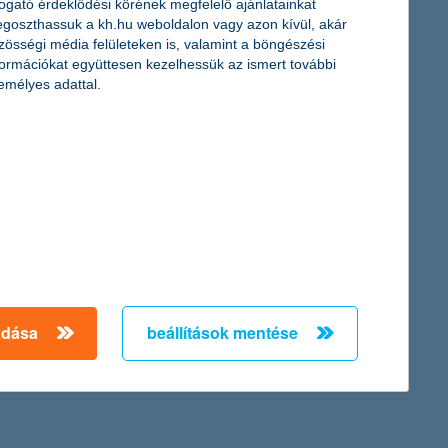
togató érdeklődési körének megfelelő ajánlatainkat
goszthassuk a kh.hu weboldalon vagy azon kívül, akár
iparban
zösségi média felületeken is, valamint a böngészési
formációkat együttesen kezelhessük az ismert további
emélyes adattal.
mogatások által generált kereslet pozitív hír a szektor számára,
romlás vagy alapanyaghiány a projektek megvalósulása során.
ágába
pénzkezelés első lépése, hanem belépő a biztonságos és
 százaléka erre megy. Második helyen vannak az éttermek majdnem
adása
beállítások mentése
gységek állnak – mindezt bankkártyával vagy okoseszközzel