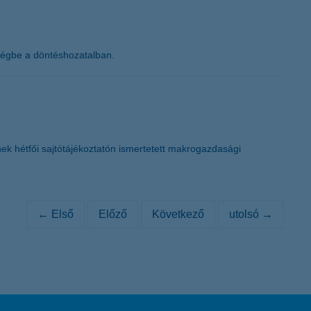
 végbe a döntéshozatalban.
 hétfői sajtótájékoztatón ismertetett makrogazdasági
← Első
Előző
Következő
utolsó →