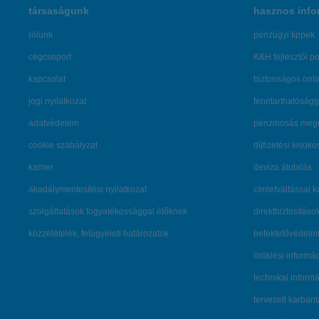
társaságunk
hasznos info
rólunk
pénzügyi tippek
cégcsoport
K&H fejlesztői po
kapcsolat
biztonságos onli
jogi nyilatkozat
fenntarthatóságg
adatvédelem
pénzmosás mege
cookie szabályzat
díjfizetési kisoko
karrier
deviza átutalás
akadálymentesítési nyilatkozat
címletváltással 
szolgáltatások fogyatékossággal élőknek
direktbiztosításo
közzétételek, felügyeleti határozatok
befektetővédelmi
öröklési informá
technikai inform
tervezett karban