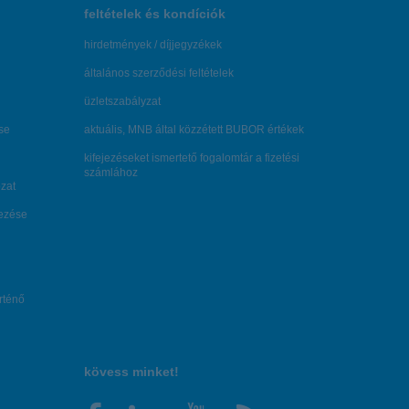
feltételek és kondíciók
hirdetmények / díjjegyzékek
általános szerződési feltételek
üzletszabályzat
se
aktuális, MNB által közzétett BUBOR értékek
kifejezéseket ismertető fogalomtár a fizetési
számlához
zat
dezése
örténő
kövess minket!