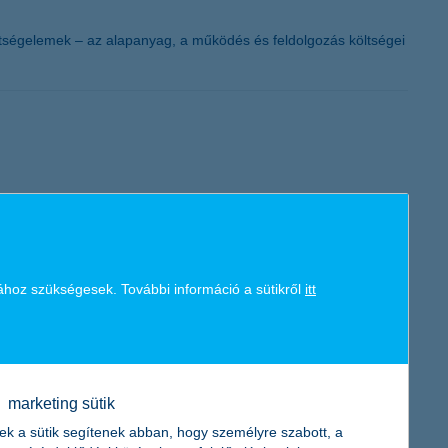
ltségelemek – az alapanyag, a működés és feldolgozás költségei
 szereti a munkáját, s 37 százalék kipróbálná a külföldi
ához szükségesek. További információ a sütikről
itt
marketing sütik
mben a tavalyi 32 millió forinttal a K&H ifjúsági index szerint. A
ek a sütik segítenek abban, hogy személyre szabott, a