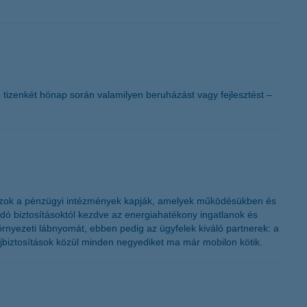
K&H token megújítás
ő tizenkét hónap során valamilyen beruházást vagy fejlesztést –
t azok a pénzügyi intézmények kapják, amelyek működésükben és
dó biztosításoktól kezdve az energiahatékony ingatlanok és
környezeti lábnyomát, ebben pedig az ügyfelek kiváló partnerek: a
jbiztosítások közül minden negyediket ma már mobilon kötik.