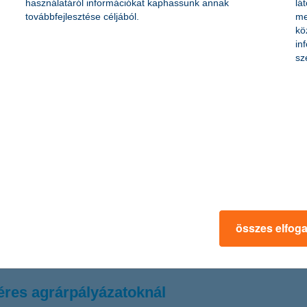
használatáról információkat kaphassunk annak
lá
továbbfejlesztése céljából.
me
kkenthetők a beruházási kockázatok az építő
kö
in
sz
gyre nagyobb nyomás fog nehezedni az építőipari kivitelezőkre is. A tá
k a hosszabb kivitelezési idők, a dráguló díjak, az esetleges minőség
pun”
lmiszer-vásárlásokkal kerülnek be a digitális pénzügyek vil
 fiatalok. A digitalizáció hatására a számlanyitás nemcsak a tudatos 
zerint a fiatalok leggyakrabban élelmiszerre költenek, a kiadásaik 22
összes elfog
séttermek és pékségeket is magában foglaló egyéb élelmiszerárusító e
léres agrárpályázatoknál