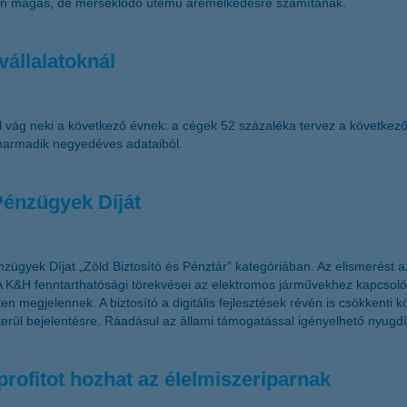
ósan magas, de mérséklődő ütemű áremelkedésre számítanak.
vállalatoknál
vel vág neki a következő évnek: a cégek 52 százaléka tervez a következ
5 harmadik negyedéves adataiból.
Pénzügyek Díját
nzügyek Díjat „Zöld Biztosító és Pénztár” kategóriában. Az elismerés
. A K&H fenntarthatósági törekvései az elektromos járművekhez kapcsoló
 megjelennek. A biztosító a digitális fejlesztések révén is csökkenti 
erül bejelentésre. Ráadásul az állami támogatással igényelhető nyugdí
rofitot hozhat az élelmiszeriparnak