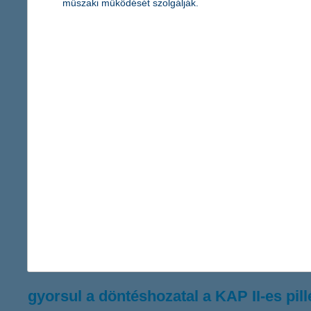
műszaki működését szolgálják.
tudatos pályázati előkészületekkel csö
2025.11.12.
A mezőgazdasági és élelmiszeripari beruházások felfutása miatt e
de pontos felkészülésre van szükség, hogy elkerülhetők legyene
K&H: egyre több fiatal lép át a “pénzka
a bankkártya az új zsebpénz – a fiatalok főként az éle
2025.11.11.
A K&H lakossági ügyfél állományán belül évről évre aktívabbak a
kényelmes digitális bankolás világába is. A K&H tapasztalatai s
10 százalékkal, holtversenyben a harmadik helyen pedig a gyor
fizetve.
gyorsul a döntéshozatal a KAP II-es pil