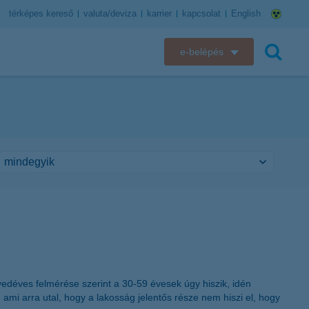
térképes kereső
valuta/deviza
karrier
kapcsolat
English
e-belépés
K&H e-bank
keresés
K&H e-posta
K&H elektronikus postaláda
K&H web Electra
K&H Biztosító ügyfélportál
K&H SZÉP Kártya
déves felmérése szerint a 30-59 évesek úgy hiszik, idén
K&H e-kártyafelület
 ami arra utal, hogy a lakosság jelentős része nem hiszi el, hogy