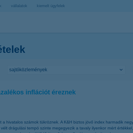
k
vállalatok
kiemelt ügyfelek
ételek
alékos inflációt éreznek
a hivatalos számok tükröznek. A K&H biztos jövő index harmadik negye
vélt drágulási tempó szinte megegyezik a tavaly ilyenkor mért értékkel,