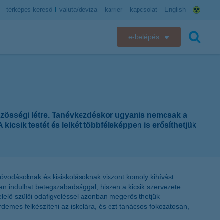
térképes kereső
valuta/deviza
karrier
kapcsolat
English
e-belépés
K&H e-bank
keresés
K&H e-posta
K&H elektronikus postaláda
közösségi létre. Tanévkezdéskor ugyanis nemcsak a
icsik testét és lelkét többféleképpen is erősíthetjük
K&H web Electra
K&H Biztosító ügyfélportál
vodásoknak és kisiskolásoknak viszont komoly kihívást
K&H SZÉP Kártya
n indulhat betegszabadsággal, hiszen a kicsik szervezete
lelő szülői odafigyeléssel azonban megerősíthetjük
K&H e-kártyafelület
demes felkészíteni az iskolára, és ezt tanácsos fokozatosan,