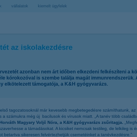
k
vállalatok
kiemelt ügyfelek
tét az iskolakezdésre
rvezetét azonban nem árt időben elkezdeni felkészíteni a 
éle kórokozóval is szembe találja magát immunrendszerük. A k
 elkötelezett támogatója, a K&H gyógyvarázs.
felső tagozatosoknál már kevesebb megbetegedésre számíthatunk, az ó
a számukra még új bacilusok és vírusok miatt. „A tanév több családba
Horváth Magyary Voljč Nóra, a K&H gyógyvarázs zsűritagja.
„Megfe
erhesse a támadásokat. A kicsiket nemcsak testileg, de lelkileg is ér
 betartva sikeresen felvértezhetjük csemetéinket a tanévkezdésre.”