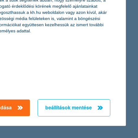
ek a sütik segítenek abban, hogy személyre szabott, a
togató érdeklődési körének megfelelő ajánlatainkat
tt. Ráadásul egyik napról a másikra is jelentősen megváltozhat a
goszthassuk a kh.hu weboldalon vagy azon kívül, akár
kimelegedés elkerülhető. Gondoljuk át gyermekeink ruhatárát,
zösségi média felületeken is, valamint a böngészési
sz első napjain beköszönt a hűvös idő.
formációkat együttesen kezelhessük az ismert további
emélyes adattal.
adása
beállítások mentése