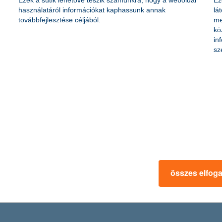
Ezek a sütik lehetővé teszik számunkra, hogy a weboldal
Ez
használatáról információkat kaphassunk annak
lá
emberben akár 15 fok eltérés is lehet a reggeli és délutáni időszak közö
továbbfejlesztése céljából.
me
így alkalmazkodni tudnak a hőingadozáshoz, és a megfázás, vagy épp a 
kö
an, esős időben szüksége lesz, mert könnyen lehet, hogy akár már az ő
in
sz
u
összes elfog