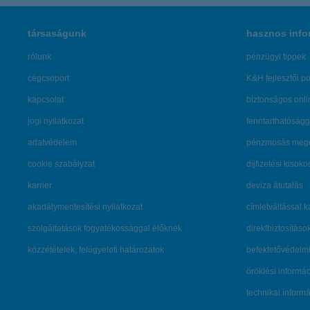
társaságunk
hasznos info
rólunk
pénzügyi tippek
cégcsoport
K&H fejlesztői po
kapcsolat
biztonságos onli
jogi nyilatkozat
fenntarthatóságg
adatvédelem
pénzmosás mege
cookie szabályzat
díjfizetési kisoko
karrier
deviza átutalás
akadálymentesítési nyilatkozat
címletváltással 
szolgáltatások fogyatékossággal élőknek
direktbiztosításo
közzétételek, felügyeleti határozatok
befektetővédelmi
öröklési informá
technikai inform