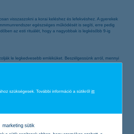
K&H token megújítás
tosan visszaszokni a korai keléshez és lefekvéshez. A gyerekek
az immmunrendszer egészséges működését is segíti, erre pedig
időben az esti rituálét, hogy a nagyobbak is legkésőbb 9-ig
rajzolják le legkedvesebb emléküket. Beszélgessünk arról, mennyi
zségre a tanévkezdés után is figyeljünk, a minőségi együtt töltött
ytassuk!
rendszerük hirtelen többféle kórokozóval is találkozhat rövid
ához szükségesek. További információ a sütikről
itt
nak időre van szüksége a feltöltődéshez. Az őszi időszakban
vos vagy patikus véleményét, hiszen ez nagyban függhet a
 és zöldséget adni csemeténknek. Nyár végén még széles skálából
uké. A zöldségek és gyümölcsök rosttartalma a bélflórának is jót
marketing sütik