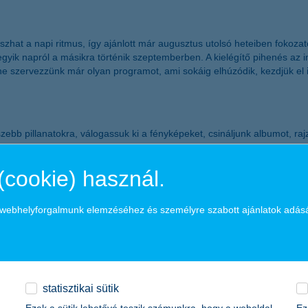
szhat a napi ritmus, így ajánlott már augusztus utolsó heteiben fokoza
, egyik napról a másikra történik szeptemberben. A kielégítő pihenés 
 ne szervezzünk már olyan programot, ami sokáig elhúzódik, kezdjük el 
egszebb pillanatokra, válogassuk ki a fényképeket, csináljunk albumot, 
is barátokkal, így jobban ráhangolódhatnak az iskolára. A mentális egés
ségének is jót tesz. A nyáron gyakori mókázásokat szeptemberben is fol
(cookie) használ.
errel, így amikor újra bekerülnek egy többszáz fős intézménybe, immun
a webhelyforgalmunk elemzéséhez és személyre szabott ajánlatok adás
észíteni a közösségi léthez, hiszen a vitamin- és ásványianyag-raktárak
ehet szükség az immunrendszer erősítéséhez. De érdemes kikérni házior
ékeny stb.). Igyekezzünk minél több friss, nyers szezonális gyümölcsöt
 jóval magasabb, mint a félig éretten leszedett, távolról szállított ár
ekkel (tejtermékek, savanyú káposzta) még tovább erősíthetünk.
statisztikai sütik