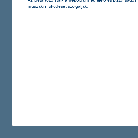
Az idetartozó sütik a weboldal megfelelő és biztonságos
műszaki működését szolgálják.
Készüljünk fel a hirtelen megváltozó időjárásra is, hiszen szept
hőmérséklet. A legjobb, ha gyerekeink rétegesen öltöznek fel, 
és szerezzük be időben azokat a ruhadarabokat, amikre 10 fokb
Kapcsolattartó
K&H Kommunikáció
sajto@kh.h
vissza a cikkekhez