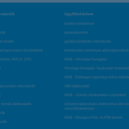
rmációk
ügyfélvédelem
fizetési moratórium
rtál
panaszkezelés
ne fizetés
gyűjtőszámlahitel információk
al kapcsolatos közzétételek
természetes személyek adósságrendezé
lőzés, FATCA, CRS
MNB – Pénzügyi Navigátor
s
Pénzügyi Navigátor Tanácsadó Irodaháló
MNB - Értékpapír egyenleg online lekér
kapcsolatos információk
OBA tájékoztató
k
MNB – Felelős döntésekkel a jövőnkért
 termék tájékoztatók
előzetes tájékoztatás elektronikus úton t
szerződéskötéshez
ciók
MNB - Országos Fiók- és ATM kereső
ációk