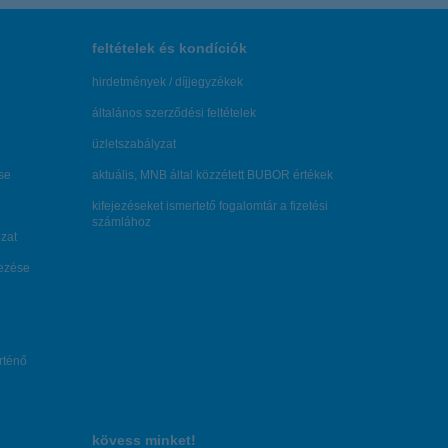
feltételek és kondíciók
hirdetmények / díjjegyzékek
általános szerződési feltételek
üzletszabályzat
se
aktuális, MNB által közzétett BUBOR értékek
kifejezéseket ismertető fogalomtár a fizetési
számlához
zat
dezése
örténő
kövess minket!