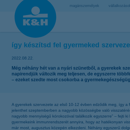
magánszemélyek
vállalkozáso
így készítsd fel gyermeked szerveze
2022.08.22.
Még néhány hét van a nyári szünetből, a gyerekek sze
napirendjük változik meg teljesen, de egyszerre többf
– ezeket szedte most csokorba a gyermekegészségügy
A gyerekek szervezete az első 10-12 évben edződik meg, így a 
jelenthet szeptemberben a nagyobb közösségbe való visszatérés 
nagyobb mennyiségű kórokozóval találkozik egyszerre” – fejti ki
gyermekeink immunrendszerét annyira, hogy az hatékonyan visszav
már most, augusztus közepén elkezdeni. Néhány egyszerű dolgot