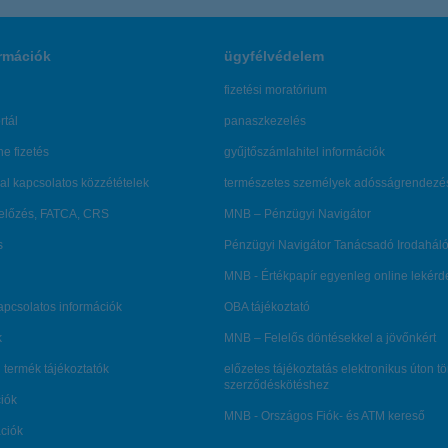
rmációk
ügyfélvédelem
fizetési moratórium
rtál
panaszkezelés
ne fizetés
gyűjtőszámlahitel információk
al kapcsolatos közzétételek
természetes személyek adósságrendezé
lőzés, FATCA, CRS
MNB – Pénzügyi Navigátor
s
Pénzügyi Navigátor Tanácsadó Irodaháló
MNB - Értékpapír egyenleg online lekér
kapcsolatos információk
OBA tájékoztató
k
MNB – Felelős döntésekkel a jövőnkért
 termék tájékoztatók
előzetes tájékoztatás elektronikus úton t
szerződéskötéshez
ciók
MNB - Országos Fiók- és ATM kereső
ációk