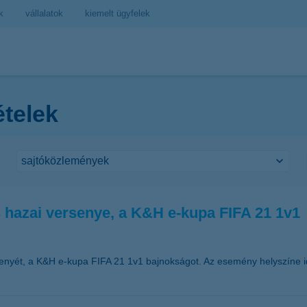
k
vállalatok
kiemelt ügyfelek
ételek
s hazai versenye, a K&H e-kupa FIFA 21 1v1
senyét, a K&H e-kupa FIFA 21 1v1 bajnokságot. Az esemény helyszíne 