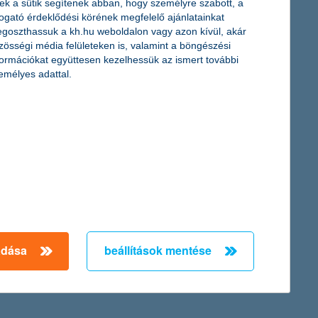
ek a sütik segítenek abban, hogy személyre szabott, a
togató érdeklődési körének megfelelő ajánlatainkat
atosságra ösztönző adományozási programjának. A Covid19
goszthassuk a kh.hu weboldalon vagy azon kívül, akár
 ösztönözte, segítségükkel pedig összesen 50 millió forint
zösségi média felületeken is, valamint a böngészési
 közösségi befektetések díja pályázatán a Legfelelősebb
formációkat együttesen kezelhessük az ismert további
emélyes adattal.
 azonban nincsenek pontosan tisztában az ezen finanszírozási
amelyek megmutatják a vállalkozás sikerességét és egyben
← Első
Előző
Következő
utolsó →
adása
beállítások mentése