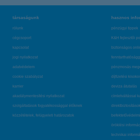
társaságunk
hasznos info
rólunk
pénzügyi tippek
cégcsoport
K&H fejlesztői po
kapcsolat
biztonságos onli
jogi nyilatkozat
fenntarthatóságg
adatvédelem
pénzmosás mege
cookie szabályzat
díjfizetési kisoko
karrier
deviza átutalás
akadálymentesítési nyilatkozat
címletváltással 
szolgáltatások fogyatékossággal élőknek
direktbiztosításo
közzétételek, felügyeleti határozatok
befektetővédelmi
öröklési informá
technikai inform