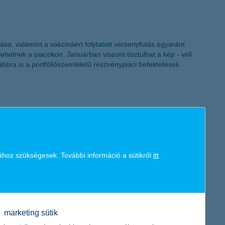
K&H token megújítás
sa, valamint a vakcináért folytatott versenyfutás egyaránt
hetnek a piacokon. Januárban viszont tisztulhat a kép - véli
bbra is a portfóliószemléletű részvénypiaci befektetések
ához szükségesek. További információ a sütikről
itt
rsítsa a piacra lépését, fejlődését. A befektetők elnyerése
át elnyert, Cseppke megálmodói ezért megmutatják, hogy mire
marketing sütik