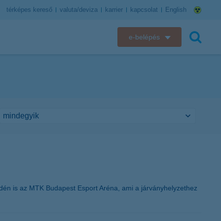
térképes kereső
valuta/deviza
karrier
kapcsolat
English
e-belépés
K&H e-bank
keresés
K&H e-posta
K&H elektronikus postaláda
K&H web Electra
K&H Biztosító ügyfélportál
K&H SZÉP Kártya
idén is az MTK Budapest Esport Aréna, ami a járványhelyzethez
K&H e-kártyafelület