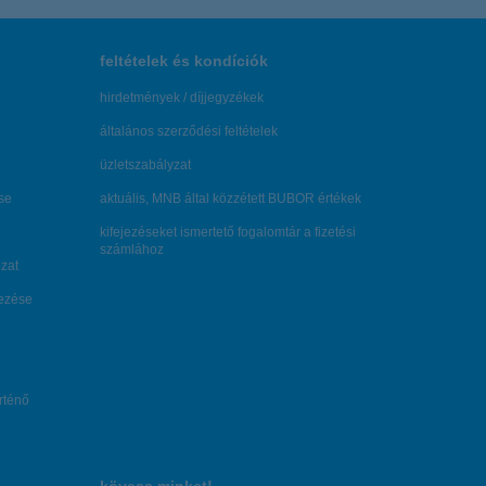
feltételek és kondíciók
hirdetmények / díjjegyzékek
általános szerződési feltételek
üzletszabályzat
se
aktuális, MNB által közzétett BUBOR értékek
kifejezéseket ismertető fogalomtár a fizetési
számlához
zat
dezése
örténő