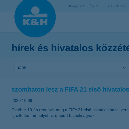
magánszemélyek
vállalkozáso
hírek és hivatalos közzét
szombaton lesz a FIFA 21 első hivatalo
2020.10.09.
Október 10-én rendezik meg a FIFA 21 első hivatalos hazai ver
igazítottan ad helyet az e-sport bajnokságnak.