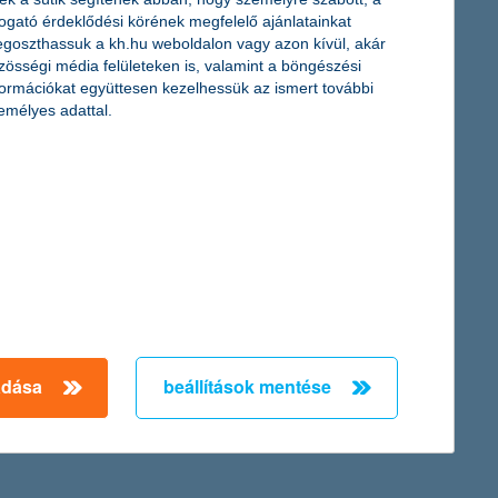
togató érdeklődési körének megfelelő ajánlatainkat
goszthassuk a kh.hu weboldalon vagy azon kívül, akár
pontos javulást jelent az előző félévhez képest, és jól mutatja,
zösségi média felületeken is, valamint a böngészési
k felé – különösen a mesterséges intelligencia (MI), az IoT,
formációkat együttesen kezelhessük az ismert további
emélyes adattal.
k el. A díjat olyan szervezetek kapják, amelyek beépítik a
← Első
Előző
Következő
utolsó →
adása
beállítások mentése