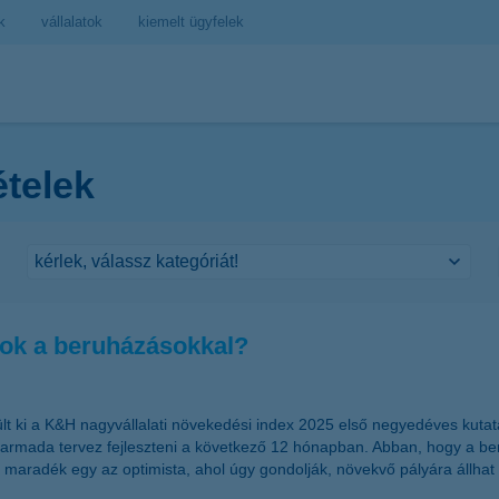
k
vállalatok
kiemelt ügyfelek
ételek
tok a beruházásokkal?
ült ki a K&H nagyvállalati növekedési index 2025 első negyedéves kuta
harmada tervez fejleszteni a következő 12 hónapban. Abban, hogy a be
a maradék egy az optimista, ahol úgy gondolják, növekvő pályára állh