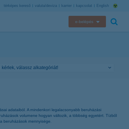
térképes kereső
valuta/deviza
karrier
kapcsolat
English
e-belépés
K&H e-bank
keresés
K&H e-posta
K&H elektronikus postaláda
K&H web Electra
K&H Biztosító ügyfélportál
K&H SZÉP Kártya
tásai adataiból. A mindenkori legalacsonyabb beruházási
ruházások volumene hogyan változik, a többség egyetért. Tízből
K&H e-kártyafelület
at a beruházások mennyisége.