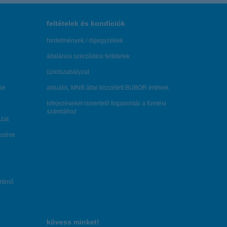
feltételek és kondíciók
hirdetmények / díjjegyzékek
általános szerződési feltételek
üzletszabályzat
se
aktuális, MNB által közzétett BUBOR értékek
kifejezéseket ismertető fogalomtár a fizetési
számlához
zat
dezése
örténő
kövess minket!