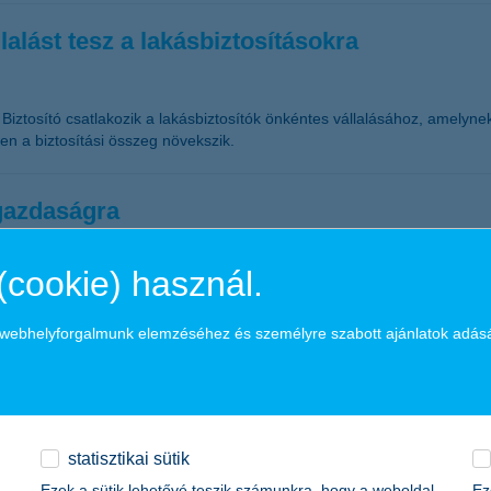
alást tesz a lakásbiztosításokra
tosító csatlakozik a lakásbiztosítók önkéntes vállalásához, amelynek 
zben a biztosítási összeg növekszik.
őgazdaságra
(cookie) használ.
 kockázatként jelentkeznek a magyar agráriumban az idei évben is, ne
mfájás okozta nehézségek idén új és már régóta nem tapasztalt kihívá
ében és pénzügyi eredményességében. Ebben a helyzetben rendkívül fon
a webhelyforgalmunk elemzéséhez és személyre szabott ajánlatok adás
ditási, pénzügyi, finanszírozási nehézségeket kezeljék és a cégek mű
ó
statisztikai sütik
Ezek a sütik lehetővé teszik számunkra, hogy a weboldal
Ez