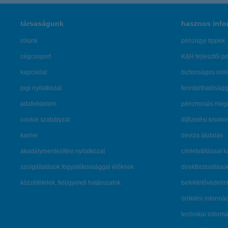
társaságunk
hasznos info
rólunk
pénzügyi tippek
cégcsoport
K&H fejlesztői po
kapcsolat
biztonságos onli
jogi nyilatkozat
fenntarthatóságg
adatvédelem
pénzmosás mege
cookie szabályzat
díjfizetési kisoko
karrier
deviza átutalás
akadálymentesítési nyilatkozat
címletváltással 
szolgáltatások fogyatékossággal élőknek
direktbiztosításo
közzétételek, felügyeleti határozatok
befektetővédelmi
öröklési informá
technikai inform