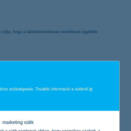
K&H token megújítás
célja, hogy a lakásbiztosítással rendelkező ügyfelek
m csoda, hogy a mezőgazdasági vállalkozások várakozásai már
st hoztak a magyar gazdáknak. A vírus komoly közvetlen és
tos, hogy a gazdaságok és finanszírozóik találjanak egy
ához szükségesek. További információ a sütikről
itt
ködése biztonságban legyen.
marketing sütik
ek a sütik segítenek abban, hogy személyre szabott, a