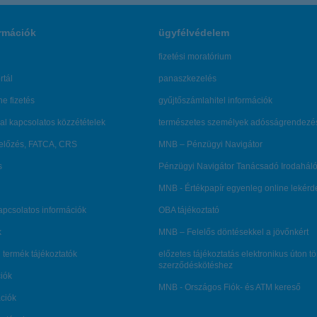
rmációk
ügyfélvédelem
fizetési moratórium
rtál
panaszkezelés
ne fizetés
gyűjtőszámlahitel információk
al kapcsolatos közzétételek
természetes személyek adósságrendezé
lőzés, FATCA, CRS
MNB – Pénzügyi Navigátor
s
Pénzügyi Navigátor Tanácsadó Irodaháló
MNB - Értékpapír egyenleg online lekér
kapcsolatos információk
OBA tájékoztató
k
MNB – Felelős döntésekkel a jövőnkért
 termék tájékoztatók
előzetes tájékoztatás elektronikus úton t
szerződéskötéshez
ciók
MNB - Országos Fiók- és ATM kereső
ációk