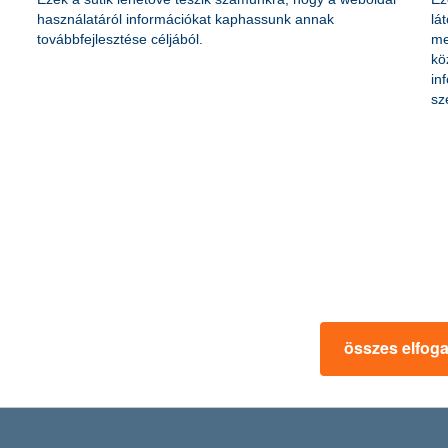
használatáról információkat kaphassunk annak
lá
továbbfejlesztése céljából.
me
lis alindex a K&H innovációs index 2025 első félévi adatai szerint. Ez 7 
kö
elkező vállalatok egyre tudatosabban fordulnak a technológiai fejlesztése
in
sz
orváth Zöld Kerék Díjat
zág zöld gazdasági átállását
, amellyel a vállalat átfogó fenntarthatósági transzformációját ismerté
tarthatóság mindennapi döntéshozataluk szerves részévé válik.
összes elfog