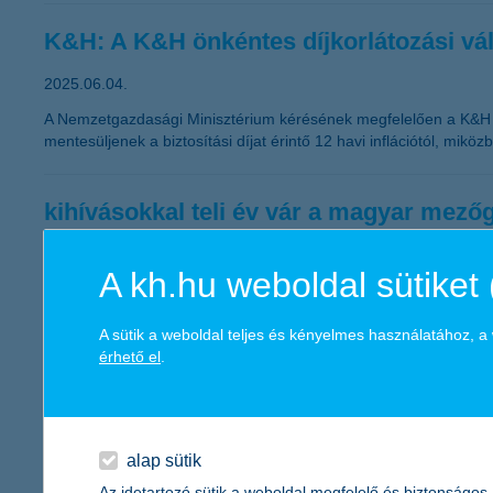
K&H: A K&H önkéntes díjkorlátozási váll
2025.06.04.
A Nemzetgazdasági Minisztérium kérésének megfelelően a K&H Biz
mentesüljenek a biztosítási díjat érintő 12 havi inflációtól, mikö
kihívásokkal teli év vár a magyar mez
2025.06.04.
A kh.hu weboldal sütiket 
Aszály, járvány és toxinveszély – néhány olyan tényező, amely
fél éve a negatív tartományban vannak. A ragadós száj- és körö
közvetett negatív hatásokkal jár az állattartó telepek működés
A sütik a weboldal teljes és kényelmes használatához, 
mindenki számára elfogadható megoldást, hogy a felmerülő likvi
érhető el
.
történelmi csúcson a digitális innováci
alap sütik
felzárkóznak a kisebb cégek
Az idetartozó sütik a weboldal megfelelő és biztonságos