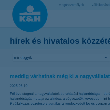
magánszemélyek
vállalkozáso
hírek és hivatalos közzét
meddig várhatnak még ki a nagyvállala
2025.06.10.
Fél éve stagnál a nagyvállalatok beruházási hajlandósága – der
hajlandóságát mutatja az alindex, a cégvezetők kevesebb mint 
9 vállalkozás vezetése stagnálásra rendezkedett be és csupán 