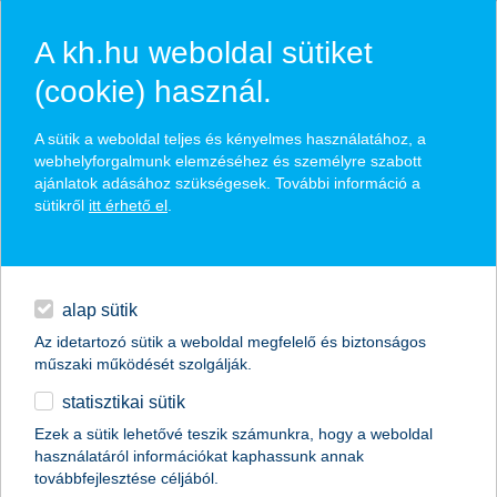
A kh.hu weboldal sütiket
(cookie) használ.
hírek és hivatalos
A sütik a weboldal teljes és kényelmes használatához, a
közzétételek
webhelyforgalmunk elemzéséhez és személyre szabott
ajánlatok adásához szükségesek. További információ a
sütikről
itt érhető el
.
egyéb
English
alap sütik
Az idetartozó sütik a weboldal megfelelő és biztonságos
műszaki működését szolgálják.
statisztikai sütik
Lóska Gergelyt nevezték ki a K&H
Ezek a sütik lehetővé teszik számunkra, hogy a weboldal
használatáról információkat kaphassunk annak
informatikai és innovációs vezetőjének
továbbfejlesztése céljából.