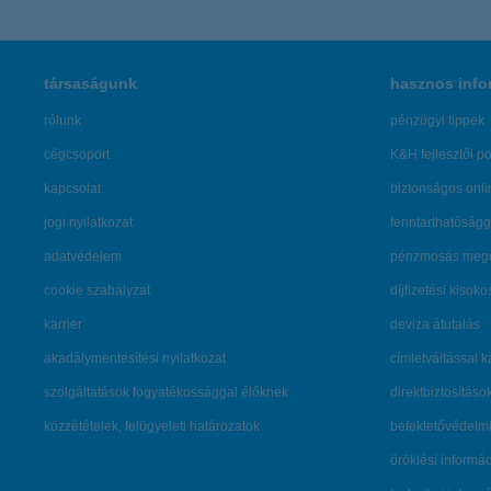
társaságunk
hasznos info
rólunk
pénzügyi tippek
cégcsoport
K&H fejlesztői po
kapcsolat
biztonságos onli
jogi nyilatkozat
fenntarthatóságg
adatvédelem
pénzmosás mege
cookie szabályzat
díjfizetési kisoko
karrier
deviza átutalás
akadálymentesítési nyilatkozat
címletváltással 
szolgáltatások fogyatékossággal élőknek
direktbiztosításo
közzétételek, felügyeleti határozatok
befektetővédelmi
öröklési informá