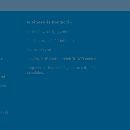
feltételek és kondíciók
hirdetmények / díjjegyzékek
általános szerződési feltételek
üzletszabályzat
se
aktuális, MNB által közzétett BUBOR értékek
kifejezéseket ismertető fogalomtár a fizetési
számlához
zat
dezése
örténő