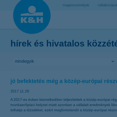
magánszemélyek
vállalkozáso
hírek és hivatalos közzét
jó befektetés még a közép-európai rés
2017.11.29.
A 2017-es évben kiemelkedően teljesítettek a közép-európai rég
munkaerőpiaci helyzet miatt azonban a vállalati eredmények lát
tolhatja a tőzsdéket, ezért megfontolandó a közép-európai részv