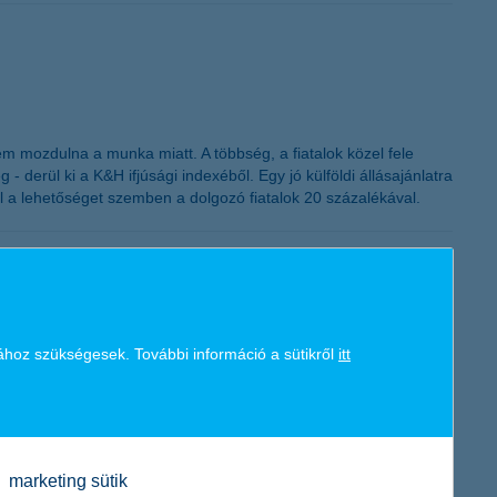
K&H token megújítás
em mozdulna a munka miatt. A többség, a fiatalok közel fele
derül ki a K&H ifjúsági indexéből. Egy jó külföldi állásajánlatra
el a lehetőséget szemben a dolgozó fiatalok 20 százalékával.
ához szükségesek. További információ a sütikről
itt
ban lendületes és támogató karrierprogramokra van szükség a
az új generációk szakmai fejlődésére, és sokéves gyakorlatával
marketing sütik