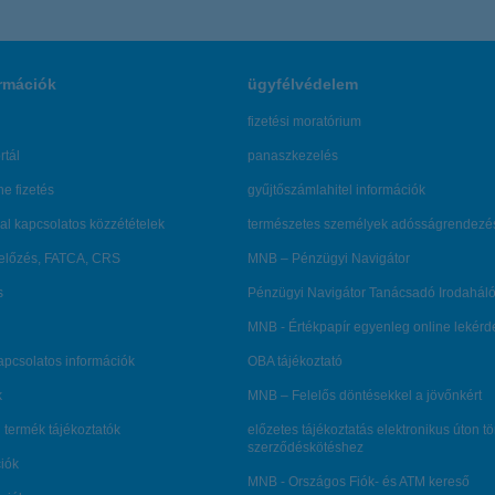
rmációk
ügyfélvédelem
fizetési moratórium
rtál
panaszkezelés
ne fizetés
gyűjtőszámlahitel információk
al kapcsolatos közzétételek
természetes személyek adósságrendezé
lőzés, FATCA, CRS
MNB – Pénzügyi Navigátor
s
Pénzügyi Navigátor Tanácsadó Irodaháló
MNB - Értékpapír egyenleg online lekér
kapcsolatos információk
OBA tájékoztató
k
MNB – Felelős döntésekkel a jövőnkért
 termék tájékoztatók
előzetes tájékoztatás elektronikus úton t
szerződéskötéshez
ciók
MNB - Országos Fiók- és ATM kereső