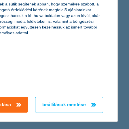
ek a sütik segítenek abban, hogy személyre szabott, a
togató érdeklődési körének megfelelő ajánlatainkat
goszthassuk a kh.hu weboldalon vagy azon kívül, akár
 középvállalkozásoknál még ennél is jobb az arány, ugyanis 91%-
zösségi média felületeken is, valamint a böngészési
az élen, de ingatlan-beruházásokban is egyre többen
formációkat együttesen kezelhessük az ismert további
emélyes adattal.
a projekt a Prizma Kreatív PR díj 2017-en egy arany és egy bronz
riában bizonyult a legjobbnak a megmérettetéseken.
adása
beállítások mentése
← Első
Előző
Következő
utolsó →