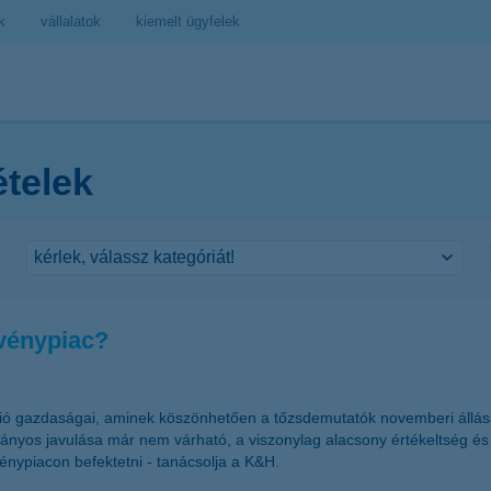
k
vállalatok
kiemelt ügyfelek
ételek
zvénypiac?
ió gazdaságai, aminek köszönhetően a tőzsdemutatók novemberi állása 
ványos javulása már nem várható, a viszonylag alacsony értékeltség és
énypiacon befektetni - tanácsolja a K&H.