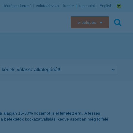
térképes kereső
valuta/deviza
karrier
kapcsolat
English
e-belépés
K&H e-bank
keresés
K&H e-posta
K&H elektronikus postaláda
K&H web Electra
K&H Biztosító ügyfélportál
K&H SZÉP Kártya
alapján 15-30% hozamot is el lehetett érni. A feszes
 a befektetők kockázatvállalási kedve azonban még fölfelé
K&H e-kártyafelület