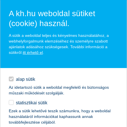
A kh.hu weboldal sütiket
(cookie) használ.
hírek és hivatalos
A sütik a weboldal teljes és kényelmes használatához, a
közzétételek
webhelyforgalmunk elemzéséhez és személyre szabott
ajánlatok adásához szükségesek. További információ a
sütikről
itt érhető el
.
egyéb
English
alap sütik
Az idetartozó sütik a weboldal megfelelő és biztonságos
műszaki működését szolgálják.
statisztikai sütik
K&H: szeretik a munkájukat a fiatalok,
Ezek a sütik lehetővé teszik számunkra, hogy a weboldal
használatáról információkat kaphassunk annak
de kevesen számítanak előrelépésre
továbbfejlesztése céljából.