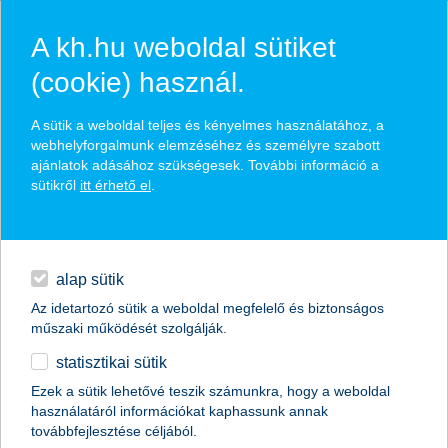
A kh.hu weboldal sütiket
(cookie) használ.
hírek és hivatalos
A sütik a weboldal teljes és kényelmes használatához, a
közzétételek
webhelyforgalmunk elemzéséhez és személyre szabott
ajánlatok adásához szükségesek. További információ a
sütikről
itt érhető el
.
egyéb
English
alap sütik
Az idetartozó sütik a weboldal megfelelő és biztonságos
műszaki működését szolgálják.
statisztikai sütik
a beruházások éve lehet 2026 a magyar
Ezek a sütik lehetővé teszik számunkra, hogy a weboldal
használatáról információkat kaphassunk annak
kkv-knak
továbbfejlesztése céljából.