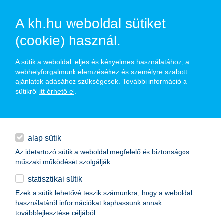
A kh.hu weboldal sütiket
(cookie) használ.
hírek és hivatalos
A sütik a weboldal teljes és kényelmes használatához, a
közzétételek
webhelyforgalmunk elemzéséhez és személyre szabott
ajánlatok adásához szükségesek. További információ a
sütikről
itt érhető el
.
egyéb
English
alap sütik
Az idetartozó sütik a weboldal megfelelő és biztonságos
műszaki működését szolgálják.
statisztikai sütik
a digitalizáció a fenntartható fejlődést is
Ezek a sütik lehetővé teszik számunkra, hogy a weboldal
használatáról információkat kaphassunk annak
szolgálja
továbbfejlesztése céljából.