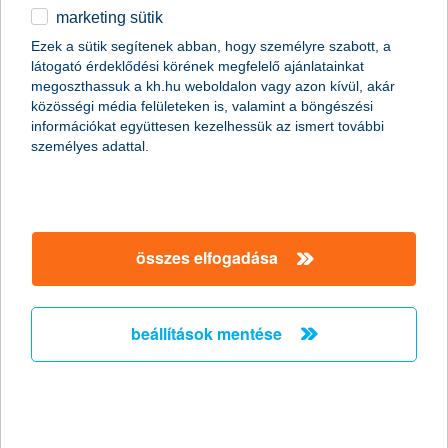
drasztikus emelkedése azt jelenti, hogy megtakarításainknak az
marketing sütik
infláció mértékét, tehát jelenleg 2% körüli hozamot kell elérniük
Ezek a sütik segítenek abban, hogy személyre szabott, a
ahhoz, hogy megmaradjon értékük. Ez a szint az 1 éves
látogató érdeklődési körének megfelelő ajánlatainkat
állampapírokkal nem érhető el, a negatív reálhozam ellen a
megoszthassuk a kh.hu weboldalon vagy azon kívül, akár
diszkont kincstárjegyeknél magasabb hozamú rövid futamidejű
közösségi média felületeken is, valamint a böngészési
lakossági állampapír sem véd meg” - magyarázta
Kovács
információkat együttesen kezelhessük az ismert további
Mátyás, a K&H Alapkezelő szenior portfólió-menedzsere.
személyes adattal.
összes elfogadása
beállítások mentése