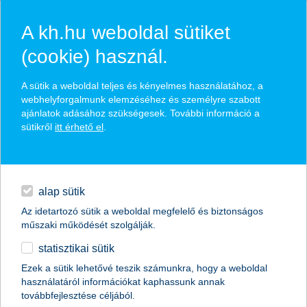
A kh.hu weboldal sütiket
(cookie) használ.
hírek és hivatalos
A sütik a weboldal teljes és kényelmes használatához, a
közzétételek
webhelyforgalmunk elemzéséhez és személyre szabott
ajánlatok adásához szükségesek. További információ a
sütikről
itt érhető el
.
egyéb
English
alap sütik
Az idetartozó sütik a weboldal megfelelő és biztonságos
műszaki működését szolgálják.
statisztikai sütik
a fiatalok csupán 31 százaléka tudná
Ezek a sütik lehetővé teszik számunkra, hogy a weboldal
használatáról információkat kaphassunk annak
legalább fél évig kihúzni a
továbbfejlesztése céljából.
megtakarításaival