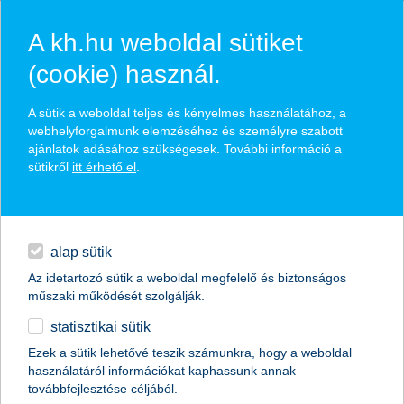
A kh.hu weboldal sütiket
(cookie) használ.
hírek és hivatalos
A sütik a weboldal teljes és kényelmes használatához, a
közzétételek
webhelyforgalmunk elemzéséhez és személyre szabott
ajánlatok adásához szükségesek. További információ a
sütikről
itt érhető el
.
egyéb
English
alap sütik
Az idetartozó sütik a weboldal megfelelő és biztonságos
műszaki működését szolgálják.
statisztikai sütik
sokszereplős piac a fenntarthatósági
Ezek a sütik lehetővé teszik számunkra, hogy a weboldal
használatáról információkat kaphassunk annak
innovációk szolgálatában
továbbfejlesztése céljából.