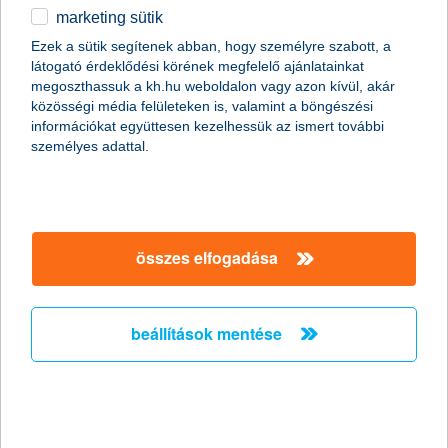
időszerűvé vált a gépek, berendezések
marketing sütik
korszerűsítése
Ezek a sütik segítenek abban, hogy személyre szabott, a
látogató érdeklődési körének megfelelő ajánlatainkat
A célokat tekintve kissé átrendeződött a sorrend, de
megoszthassuk a kh.hu weboldalon vagy azon kívül, akár
összességében a top 3 fejlesztendő terület nem változott.
közösségi média felületeken is, valamint a böngészési
Jelenleg a gépek, berendezések korszerűsítésére fókuszálnak
információkat együttesen kezelhessük az ismert további
leginkább a cégek, 44%-uk tervezi idén ilyen beruházást, ami az
személyes adattal.
index történetében az eddigi legmagasabb arány. Az eddig élen
álló informatikai beruházások a dobogó második fokára
csúsztak vissza (36%), miközben a gépjárműpark
korszerűsítése (26%) stabilan tartja harmadik helyét.
összes elfogadása
beállítások mentése