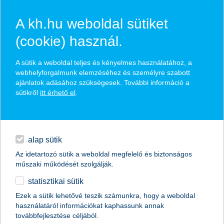
A kh.hu weboldal sütiket
(cookie) használ.
hírek és hivatalos
A sütik a weboldal teljes és kényelmes használatához, a
közzétételek
webhelyforgalmunk elemzéséhez és személyre szabott
ajánlatok adásához szükségesek. További információ a
sütikről
itt érhető el
.
egyéb
English
alap sütik
Az idetartozó sütik a weboldal megfelelő és biztonságos
műszaki működését szolgálják.
statisztikai sütik
újra visszafogottabban terveznek
Ezek a sütik lehetővé teszik számunkra, hogy a weboldal
használatáról információkat kaphassunk annak
beruházásokat a kkv-k
továbbfejlesztése céljából.