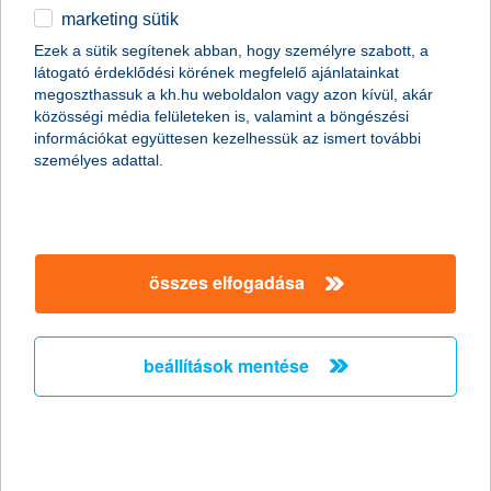
meredeken nő az okoseszközös forgalom
marketing sütik
2023.07.04.
Ezek a sütik segítenek abban, hogy személyre szabott, a
látogató érdeklődési körének megfelelő ajánlatainkat
Továbbra is erősen emelkedőben vannak az okoseszközös
megoszthassuk a kh.hu weboldalon vagy azon kívül, akár
fizetések. Az év első öt hónapjában több mint 18 millió
közösségi média felületeken is, valamint a böngészési
tranzakcióra került sor, 75 százalékkal többre, mint egy évvel
információkat együttesen kezelhessük az ismert további
korábban. Ezzel párhuzamosan az okoseszközös fizetésekhez
személyes adattal.
társuló forgalom 93 százalékkal több mint 128 milliárd forintra
nőtt. Az Apple Pay-fizetések száma 72 százalékkal emelkedett, a
Google Pay esetében pedig 80 százalékos volt a többlet.
K&H: a tartalékkal rendelkező fiatalok
összes elfogadása
több mint harmada maximum egy
hónapig tudna megélni jövedelem
beállítások mentése
nélkül
jelentősen csökkent a spórolt pénzzel rendelkezők
aránya
2023.07.01.