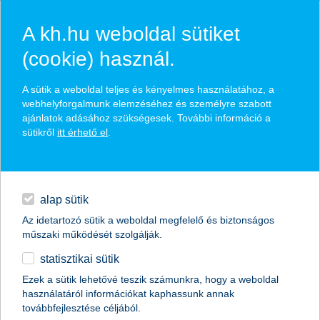
A kh.hu weboldal sütiket
(cookie) használ.
hírek és hivatalos
A sütik a weboldal teljes és kényelmes használatához, a
közzétételek
webhelyforgalmunk elemzéséhez és személyre szabott
ajánlatok adásához szükségesek. További információ a
sütikről
itt érhető el
.
egyéb
English
alap sütik
Az idetartozó sütik a weboldal megfelelő és biztonságos
műszaki működését szolgálják.
statisztikai sütik
K&H: újabb boom a készpénzmentes
Ezek a sütik lehetővé teszik számunkra, hogy a weboldal
használatáról információkat kaphassunk annak
fizetéseknél
továbbfejlesztése céljából.