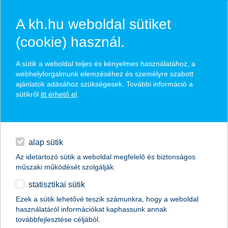
A kh.hu weboldal sütiket
(cookie) használ.
hírek és hivatalos
A sütik a weboldal teljes és kényelmes használatához, a
közzétételek
webhelyforgalmunk elemzéséhez és személyre szabott
ajánlatok adásához szükségesek. További információ a
sütikről
itt érhető el
.
egyéb
English
alap sütik
Az idetartozó sütik a weboldal megfelelő és biztonságos
műszaki működését szolgálják.
statisztikai sütik
K&H: zsebre tehetik a bankot a fiatalok
Ezek a sütik lehetővé teszik számunkra, hogy a weboldal
használatáról információkat kaphassunk annak
a mobiltelefont már nemcsak fizetésre használhatják
továbbfejlesztése céljából.