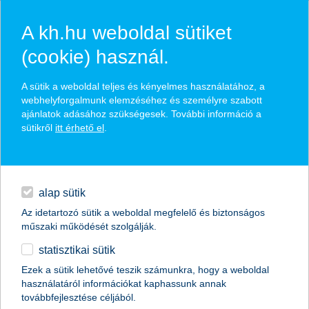
A kh.hu weboldal sütiket
(cookie) használ.
hírek és hivatalos
A sütik a weboldal teljes és kényelmes használatához, a
közzétételek
webhelyforgalmunk elemzéséhez és személyre szabott
ajánlatok adásához szükségesek. További információ a
sütikről
itt érhető el
.
egyéb
English
alap sütik
Az idetartozó sütik a weboldal megfelelő és biztonságos
műszaki működését szolgálják.
statisztikai sütik
a cégeknél már központi kérdés a
Ezek a sütik lehetővé teszik számunkra, hogy a weboldal
használatáról információkat kaphassunk annak
fenntarthatóság és a digitalizáció
továbbfejlesztése céljából.