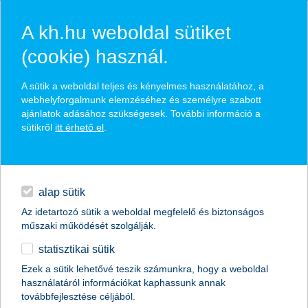
A kh.hu weboldal sütiket
(cookie) használ.
hírek és hivatalos
A sütik a weboldal teljes és kényelmes használatához, a
közzétételek
webhelyforgalmunk elemzéséhez és személyre szabott
ajánlatok adásához szükségesek. További információ a
sütikről
itt érhető el
.
egyéb
English
alap sütik
Az idetartozó sütik a weboldal megfelelő és biztonságos
műszaki működését szolgálják.
statisztikai sütik
Elszámoló levél a kézben? Így
Ezek a sütik lehetővé teszik számunkra, hogy a weboldal
használatáról információkat kaphassunk annak
cseréljünk hitelt
továbbfejlesztése céljából.