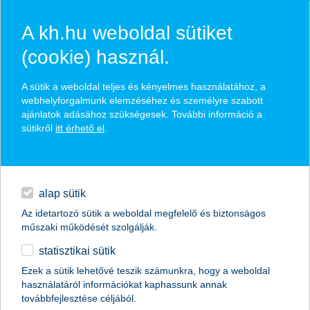
A kh.hu weboldal sütiket
(cookie) használ.
hírek és hivatalos
A sütik a weboldal teljes és kényelmes használatához, a
közzétételek
webhelyforgalmunk elemzéséhez és személyre szabott
ajánlatok adásához szükségesek. További információ a
sütikről
itt érhető el
.
egyéb
English
alap sütik
Az idetartozó sütik a weboldal megfelelő és biztonságos
műszaki működését szolgálják.
statisztikai sütik
már csak egyet kell aludni
Ezek a sütik lehetővé teszik számunkra, hogy a weboldal
használatáról információkat kaphassunk annak
2015.12.02.
továbbfejlesztése céljából.