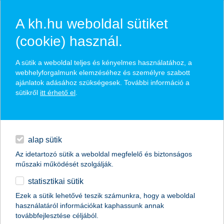
A kh.hu weboldal sütiket
(cookie) használ.
hírek és hivatalos
A sütik a weboldal teljes és kényelmes használatához, a
közzétételek
webhelyforgalmunk elemzéséhez és személyre szabott
ajánlatok adásához szükségesek. További információ a
sütikről
itt érhető el
.
egyéb
English
alap sütik
Az idetartozó sütik a weboldal megfelelő és biztonságos
műszaki működését szolgálják.
statisztikai sütik
K&H: évi 16 ezer kilométer, havi 28 ezer
Ezek a sütik lehetővé teszik számunkra, hogy a weboldal
használatáról információkat kaphassunk annak
forint üzemanyagra – stabil maradt az
továbbfejlesztése céljából.
autósok büdzséje