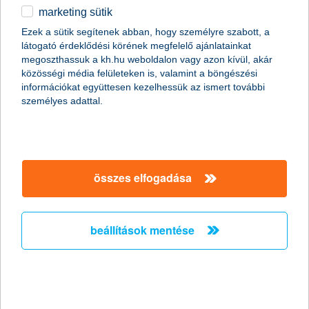
a digitalizáció és a fenntarthatóság továbbra is
marketing sütik
kiemelt figyelmet kap
Ezek a sütik segítenek abban, hogy személyre szabott, a
2025.08.29.
látogató érdeklődési körének megfelelő ajánlatainkat
megoszthassuk a kh.hu weboldalon vagy azon kívül, akár
Evgeni Benbasat váltja szeptember 1-jétől Nik Vincke-t a K&H
közösségi média felületeken is, valamint a böngészési
Biztosító élén, aki a KBC Csoport regionális vezetésében
információkat együttesen kezelhessük az ismert további
folytatja munkáját.
személyes adattal.
a következő uniós költségvetési
tervezet jelentősen veszélyeztetheti a
magyar agrárium szereplőinek
összes elfogadása
likviditását
2025.08.29.
beállítások mentése
Az agrárhitelezés és az uniós támogatások kulcsszerepet
játszanak a magyar mezőgazdaság likviditási helyzetében. Ezért
is kulcskérdés, hogy hogyan fog alakulni a következő EU
költségvetési ciklus.