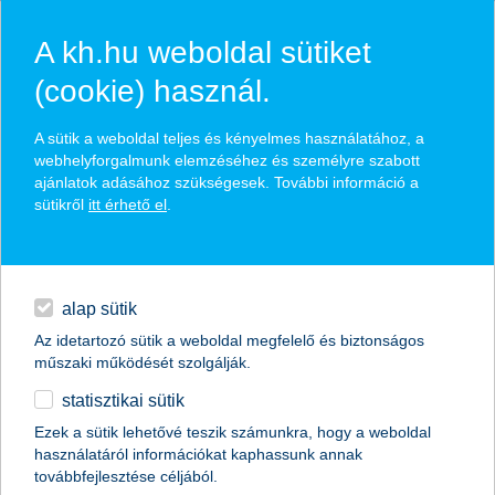
A kh.hu weboldal sütiket
(cookie) használ.
hírek és hivatalos
A sütik a weboldal teljes és kényelmes használatához, a
közzétételek
webhelyforgalmunk elemzéséhez és személyre szabott
ajánlatok adásához szükségesek. További információ a
sütikről
itt érhető el
.
egyéb
English
alap sütik
Az idetartozó sütik a weboldal megfelelő és biztonságos
műszaki működését szolgálják.
statisztikai sütik
K&H: szeptembertől új felsővezetők a
Ezek a sütik lehetővé teszik számunkra, hogy a weboldal
használatáról információkat kaphassunk annak
biztosítási területen
továbbfejlesztése céljából.