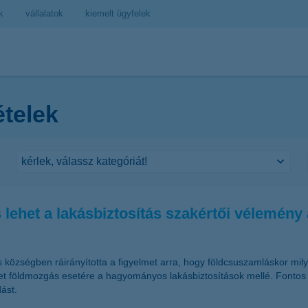
k
vállalatok
kiemelt ügyfelek
ételek
lehet a lakásbiztosítás szakértői vélemény 
s községben ráirányította a figyelmet arra, hogy földcsuszamláskor mi
zetet földmozgás esetére a hagyományos lakásbiztosítások mellé. Fontos 
ást.