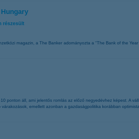
n Hungary
 részesült
mzetközi magazin, a The Banker adományozta a “The Bank of the Year 
g -10 ponton áll, ami jelentős romlás az előző negyedévhez képest. A 
ó várakozások, emellett azonban a gazdaságpolitika korábban optimist