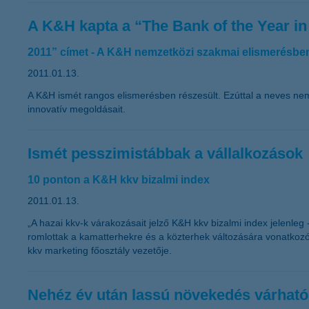
A K&H kapta a “The Bank of the Year i
2011” címet - A K&H nemzetközi szakmai elismerésben
2011.01.13.
A K&H ismét rangos elismerésben részesült. Ezúttal a neves ne
innovatív megoldásait.
Ismét pesszimistábbak a vállalkozások
10 ponton a K&H kkv bizalmi index
2011.01.13.
„A hazai kkv-k várakozásait jelző K&H kkv bizalmi index jelenle
romlottak a kamatterhekre és a közterhek változására vonatkoz
kkv marketing főosztály vezetője.
Nehéz év után lassú növekedés várható