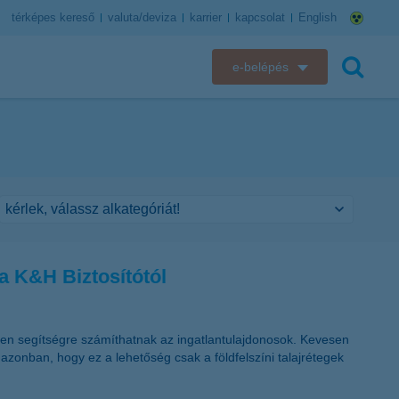
térképes kereső
valuta/deviza
karrier
kapcsolat
English
e-belépés
K&H e-bank
keresés
K&H e-posta
K&H elektronikus postaláda
K&H web Electra
a K&H Biztosítótól
K&H Biztosító ügyfélportál
K&H SZÉP Kártya
lyen segítségre számíthatnak az ingatlantulajdonosok. Kevesen
azonban, hogy ez a lehetőség csak a földfelszíni talajrétegek
K&H e-kártyafelület