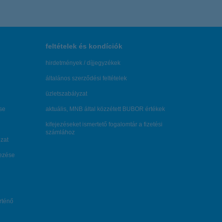
feltételek és kondíciók
hirdetmények / díjjegyzékek
általános szerződési feltételek
üzletszabályzat
se
aktuális, MNB által közzétett BUBOR értékek
kifejezéseket ismertető fogalomtár a fizetési
számlához
zat
dezése
örténő