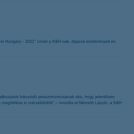
K&H token megújítás
in Hungary - 2011” címet a K&H-nak, díjazva eredményeit és
vállalkozások fokozódó pesszimizmusának oka, hogy jelentősen
a megítélése is mérséklődött” – mondta el Németh László, a K&H