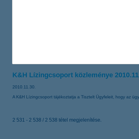
A Global Finance magazin ismét a K&H Banknak ítélte a legjobb
K&H Lízingcsoport közleménye 2010.12
2010.12.03.
A K&H Pannonlízing Pénzügyi Szolgáltató Holding Zártkörűen M
alábbiakban teszi közzé a Társaság alaptőke emeléséről, valamin
K&H Lízingcsoport közleménye 2010.11
2010.11.30.
A K&H Lízingcsoport tájékoztatja a Tisztelt Ügyfeleit, hogy az ügyf
2 531 - 2 538 / 2 538 tétel megjelenítése.