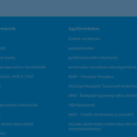
rmációk
ügyfélvédelem
fizetési moratórium
rtál
panaszkezelés
ne fizetés
gyűjtőszámlahitel információk
al kapcsolatos közzétételek
természetes személyek adósságrendezé
lőzés, FATCA, CRS
MNB – Pénzügyi Navigátor
s
Pénzügyi Navigátor Tanácsadó Irodaháló
MNB - Értékpapír egyenleg online lekér
kapcsolatos információk
OBA tájékoztató
k
MNB – Felelős döntésekkel a jövőnkért
 termék tájékoztatók
előzetes tájékoztatás elektronikus úton t
szerződéskötéshez
ciók