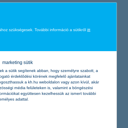
011-re csak alig jobbak, ezért a biztosítási szakma csak óvatosan
, és az is szinte bizonyos, hogy a szektor az árverseny miatt
ához szükségesek. További információ a sütikről
itt
 a K&H Biztosító 2011-es piaci előrejelzésében. A nehézségek és a
en a kötelező gépjármű-felelősségbiztosítási kampányban elért
latot adta.
marketing sütik
ek a sütik segítenek abban, hogy személyre szabott, a
togató érdeklődési körének megfelelő ajánlatainkat
goszthassuk a kh.hu weboldalon vagy azon kívül, akár
a szét, hogy ezzel is támogassa a gyermek-egészségügyet.
zösségi média felületeken is, valamint a böngészési
és a Marcali Városi Kórház vásárolhat műszereket a 8 millió
formációkat együttesen kezelhessük az ismert további
emélyes adattal.
gon