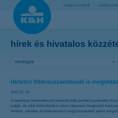
magánszemélyek
vállalkozáso
hírek és hivatalos közzét
Hirtelen földcsuszamlásnál is megoldás 
2011.01.19.
A napokban bekövetkezett katasztrofális partfal leszakadás Kulc
tudják, de több biztosítónál is lehet választani kiegészítő fede
hirtelen, váratlan és balesetszerű megcsúszásakor jelent megold