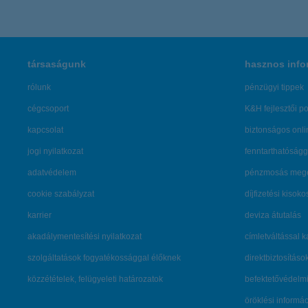
társaságunk
hasznos info
rólunk
pénzügyi tippek
cégcsoport
K&H fejlesztői po
kapcsolat
biztonságos onli
jogi nyilatkozat
fenntarthatóságg
adatvédelem
pénzmosás mege
cookie szabályzat
díjfizetési kisoko
karrier
deviza átutalás
akadálymentesítési nyilatkozat
címletváltással 
szolgáltatások fogyatékossággal élőknek
direktbiztosításo
közzétételek, felügyeleti határozatok
befektetővédelmi
öröklési informá