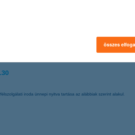
 kereskedelemfinanszírozási bank címet Magyarországon (Best Trade F
.03.
összes elfog
űködő Részvénytársaság (székhelye: 1068 Budapest, Dózsa György út
t a nyomdai úton előállított részvények dematerializált részvénnyé tör
.30
élszolgálati iroda ünnepi nyitva tartása az alábbiak szerint alakul.