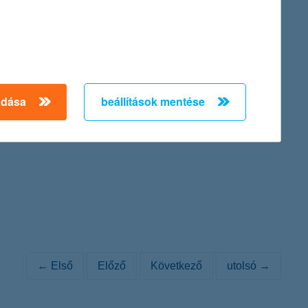
inance Provider in Hungary 2011).
adása
beállítások mentése
. 84/a., cégjegyzék száma: Cg. 01-10-042149) Igazgatósága az
ténő átalakításáról szóló közleményét:
← Első
Előző
Következő
utolsó →