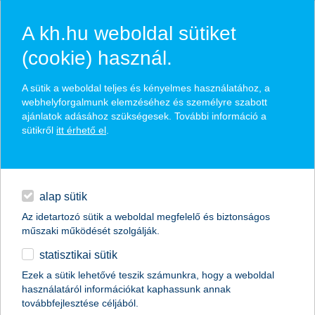
A kh.hu weboldal sütiket
(cookie) használ.
hírek és hivatalos
A sütik a weboldal teljes és kényelmes használatához, a
közzétételek
webhelyforgalmunk elemzéséhez és személyre szabott
ajánlatok adásához szükségesek. További információ a
sütikről
itt érhető el
.
egyéb
English
alap sütik
Az idetartozó sütik a weboldal megfelelő és biztonságos
műszaki működését szolgálják.
statisztikai sütik
K&H: Luxi helyett influenszeres
Ezek a sütik lehetővé teszik számunkra, hogy a weboldal
használatáról információkat kaphassunk annak
spórolás: főzés, kertészkedés és
továbbfejlesztése céljából.
akcióvadászat