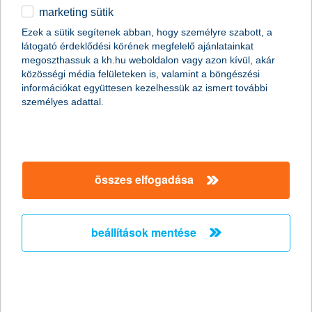
marketing sütik
2025.09.09.
Ezek a sütik segítenek abban, hogy személyre szabott, a
látogató érdeklődési körének megfelelő ajánlatainkat
A K&H nagy sikerű influenszerkampányának legutóbbi
megoszthassuk a kh.hu weboldalon vagy azon kívül, akár
fordulójában a résztvevők háromfogásos menüket főztek,
közösségi média felületeken is, valamint a böngészési
spórolási trükköket alkalmaztak, és közben saját bőrükön
információkat együttesen kezelhessük az ismert további
tapasztalták meg, milyen kompromisszumokkal járhat az
személyes adattal.
időskori megélhetés. Ahogy tavaly, az idén is népszerű volt a
sorozat, hiszen több mint 3,5 millió lejátszást regisztrálhattak az
influenszerek. Ezen keresztül pedig sokan kaphattak valós képet
arról, mennyire fontos az öngondoskodás, ezen belül az
időskorra történő takarékoskodás.
összes elfogadása
a bankszektor történelmi
fordulóponthoz érkezett
beállítások mentése
a pénzügyi szektor új növekedési ciklusba lépett – a
K&H már ma is ezekre a kihívásokra építi stratégiáját
2025.09.09.
A bankolás jövője a mesterséges intelligencia, digitális