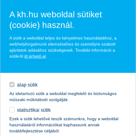
A kh.hu weboldal sütiket
(cookie) használ.
hírek és hivatalos
A sütik a weboldal teljes és kényelmes használatához, a
közzétételek
webhelyforgalmunk elemzéséhez és személyre szabott
ajánlatok adásához szükségesek. További információ a
sütikről
itt érhető el
.
egyéb
English
alap sütik
Az idetartozó sütik a weboldal megfelelő és biztonságos
műszaki működését szolgálják.
statisztikai sütik
sokan most kezdenek bele online
Ezek a sütik lehetővé teszik számunkra, hogy a weboldal
használatáról információkat kaphassunk annak
életükbe
továbbfejlesztése céljából.