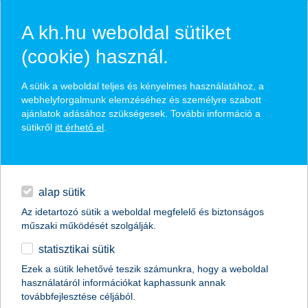
A kh.hu weboldal sütiket
(cookie) használ.
hírek és hivatalos
A sütik a weboldal teljes és kényelmes használatához, a
közzétételek
webhelyforgalmunk elemzéséhez és személyre szabott
ajánlatok adásához szükségesek. További információ a
sütikről
itt érhető el
.
egyéb
English
alap sütik
Az idetartozó sütik a weboldal megfelelő és biztonságos
műszaki működését szolgálják.
statisztikai sütik
számszerű célok nélkül nincs zöld
Ezek a sütik lehetővé teszik számunkra, hogy a weboldal
használatáról információkat kaphassunk annak
átállás
továbbfejlesztése céljából.