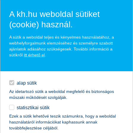
A kh.hu weboldal sütiket
(cookie) használ.
hírek és hivatalos
A sütik a weboldal teljes és kényelmes használatához, a
közzétételek
webhelyforgalmunk elemzéséhez és személyre szabott
ajánlatok adásához szükségesek. További információ a
sütikről
itt érhető el
.
egyéb
English
alap sütik
Az idetartozó sütik a weboldal megfelelő és biztonságos
műszaki működését szolgálják.
statisztikai sütik
hektikusan változik az agrárcégek
Ezek a sütik lehetővé teszik számunkra, hogy a weboldal
használatáról információkat kaphassunk annak
hangulata
továbbfejlesztése céljából.