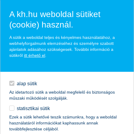
A kh.hu weboldal sütiket
(cookie) használ.
hírek és hivatalos
A sütik a weboldal teljes és kényelmes használatához, a
közzétételek
webhelyforgalmunk elemzéséhez és személyre szabott
ajánlatok adásához szükségesek. További információ a
sütikről
itt érhető el
.
egyéb
English
alap sütik
Az idetartozó sütik a weboldal megfelelő és biztonságos
műszaki működését szolgálják.
statisztikai sütik
zsinórban harmadszor is a K&H nyert
Ezek a sütik lehetővé teszik számunkra, hogy a weboldal
használatáról információkat kaphassunk annak
K&H: könnyű és gyors a legjobb digitális bank
továbbfejlesztése céljából.