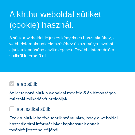
A kh.hu weboldal sütiket
(cookie) használ.
hírek és hivatalos
A sütik a weboldal teljes és kényelmes használatához, a
közzétételek
webhelyforgalmunk elemzéséhez és személyre szabott
ajánlatok adásához szükségesek. További információ a
sütikről
itt érhető el
.
egyéb
English
alap sütik
Az idetartozó sütik a weboldal megfelelő és biztonságos
műszaki működését szolgálják.
statisztikai sütik
a fenntarthatóság ma már
Ezek a sütik lehetővé teszik számunkra, hogy a weboldal
használatáról információkat kaphassunk annak
kulcsszerepet játszik a vállalatoknál
továbbfejlesztése céljából.