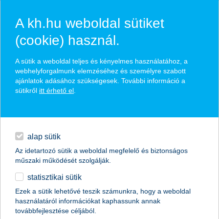
A kh.hu weboldal sütiket
(cookie) használ.
hírek és hivatalos
A sütik a weboldal teljes és kényelmes használatához, a
közzétételek
webhelyforgalmunk elemzéséhez és személyre szabott
ajánlatok adásához szükségesek. További információ a
sütikről
itt érhető el
.
egyéb
English
alap sütik
Az idetartozó sütik a weboldal megfelelő és biztonságos
műszaki működését szolgálják.
statisztikai sütik
5 kritikus gyerekbetegség, amire
Ezek a sütik lehetővé teszik számunkra, hogy a weboldal
használatáról információkat kaphassunk annak
érdemes jobban odafigyelnünk a
továbbfejlesztése céljából.
jövőben