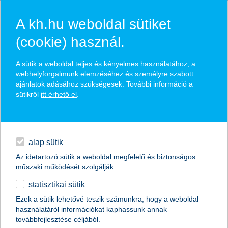
A kh.hu weboldal sütiket
(cookie) használ.
hírek és hivatalos
A sütik a weboldal teljes és kényelmes használatához, a
közzétételek
webhelyforgalmunk elemzéséhez és személyre szabott
ajánlatok adásához szükségesek. További információ a
sütikről
itt érhető el
.
egyéb
English
alap sütik
Az idetartozó sütik a weboldal megfelelő és biztonságos
műszaki működését szolgálják.
statisztikai sütik
új ezermilliárdos szereplő
Ezek a sütik lehetővé teszik számunkra, hogy a weboldal
használatáról információkat kaphassunk annak
hogyan működik a Google Pay?
továbbfejlesztése céljából.