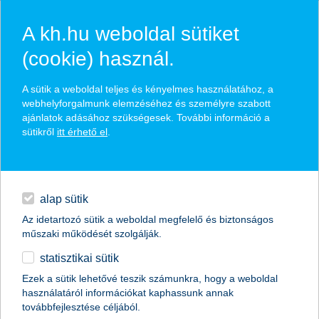
A kh.hu weboldal sütiket
(cookie) használ.
hírek és hivatalos
A sütik a weboldal teljes és kényelmes használatához, a
közzétételek
webhelyforgalmunk elemzéséhez és személyre szabott
ajánlatok adásához szükségesek. További információ a
sütikről
itt érhető el
.
egyéb
English
alap sütik
Az idetartozó sütik a weboldal megfelelő és biztonságos
műszaki működését szolgálják.
statisztikai sütik
K&H: megállíthatatlanok az
Ezek a sütik lehetővé teszik számunkra, hogy a weboldal
használatáról információkat kaphassunk annak
okoseszközök
továbbfejlesztése céljából.