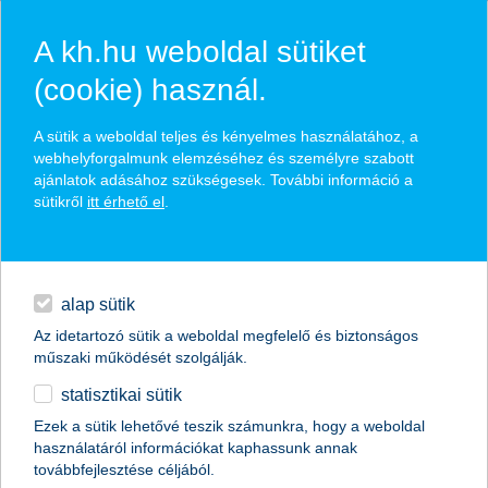
A kh.hu weboldal sütiket
(cookie) használ.
hírek és hivatalos
A sütik a weboldal teljes és kényelmes használatához, a
közzétételek
webhelyforgalmunk elemzéséhez és személyre szabott
ajánlatok adásához szükségesek. További információ a
sütikről
itt érhető el
.
egyéb
English
alap sütik
Az idetartozó sütik a weboldal megfelelő és biztonságos
műszaki működését szolgálják.
statisztikai sütik
AI a befektetések szolgálatában: új
Ezek a sütik lehetővé teszik számunkra, hogy a weboldal
használatáról információkat kaphassunk annak
dimenziók a vagyonkezelésben
továbbfejlesztése céljából.