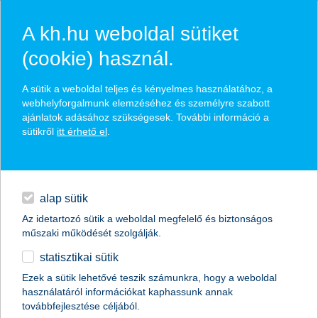
A kh.hu weboldal sütiket
(cookie) használ.
hírek és hivatalos
A sütik a weboldal teljes és kényelmes használatához, a
közzétételek
webhelyforgalmunk elemzéséhez és személyre szabott
ajánlatok adásához szükségesek. További információ a
sütikről
itt érhető el
.
egyéb
English
alap sütik
Az idetartozó sütik a weboldal megfelelő és biztonságos
műszaki működését szolgálják.
statisztikai sütik
K&H: a telefon lett a legpraktikusabb
Ezek a sütik lehetővé teszik számunkra, hogy a weboldal
használatáról információkat kaphassunk annak
karácsonyi fizetőeszköz
továbbfejlesztése céljából.