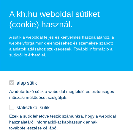
A kh.hu weboldal sütiket
(cookie) használ.
hírek és hivatalos
A sütik a weboldal teljes és kényelmes használatához, a
közzétételek
webhelyforgalmunk elemzéséhez és személyre szabott
ajánlatok adásához szükségesek. További információ a
sütikről
itt érhető el
.
egyéb
English
alap sütik
Az idetartozó sütik a weboldal megfelelő és biztonságos
műszaki működését szolgálják.
statisztikai sütik
Töretlen növekedés a felhasználók
Ezek a sütik lehetővé teszik számunkra, hogy a weboldal
használatáról információkat kaphassunk annak
számában a K&H mobilbankjában
továbbfejlesztése céljából.