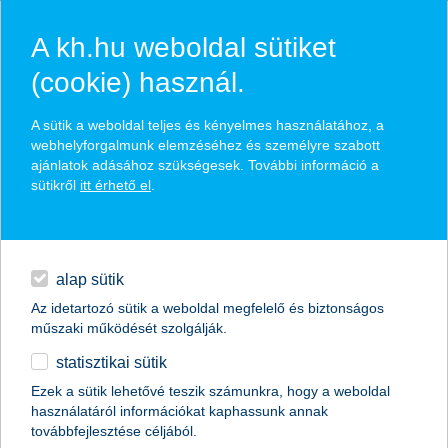
A kh.hu weboldal sütiket
(cookie) használ.
hírek és hivatalos
A sütik a weboldal teljes és kényelmes használatához, a
közzétételek
webhelyforgalmunk elemzéséhez és személyre szabott
ajánlatok adásához szükségesek. További információ a
sütikről
itt érhető el
.
egyéb
English
alap sütik
Az idetartozó sütik a weboldal megfelelő és biztonságos
műszaki működését szolgálják.
statisztikai sütik
K&H: a telefon lett a legpraktikusabb
Ezek a sütik lehetővé teszik számunkra, hogy a weboldal
használatáról információkat kaphassunk annak
karácsonyi fizetőeszköz
továbbfejlesztése céljából.