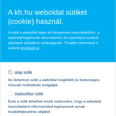
A kh.hu weboldal sütiket
(cookie) használ.
hírek és hivatalos
A sütik a weboldal teljes és kényelmes használatához, a
közzétételek
webhelyforgalmunk elemzéséhez és személyre szabott
ajánlatok adásához szükségesek. További információ a
sütikről
itt érhető el
.
egyéb
English
alap sütik
Az idetartozó sütik a weboldal megfelelő és biztonságos
műszaki működését szolgálják.
statisztikai sütik
egyre tudatosabbak pénzügyeikben a
Ezek a sütik lehetővé teszik számunkra, hogy a weboldal
használatáról információkat kaphassunk annak
fiatalok
továbbfejlesztése céljából.