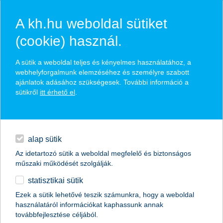
A kh.hu weboldal sütiket
(cookie) használ.
hírek és hivatalos
A sütik a weboldal teljes és kényelmes használatához, a
közzétételek
webhelyforgalmunk elemzéséhez és személyre szabott
ajánlatok adásához szükségesek. További információ a
sütikről
itt érhető el
.
egyéb
English
alap sütik
Az idetartozó sütik a weboldal megfelelő és biztonságos
műszaki működését szolgálják.
statisztikai sütik
big data, IoT, mesterséges intelligencia
Ezek a sütik lehetővé teszik számunkra, hogy a weboldal
használatáról információkat kaphassunk annak
mennyire kapott rá Magyarország?
továbbfejlesztése céljából.