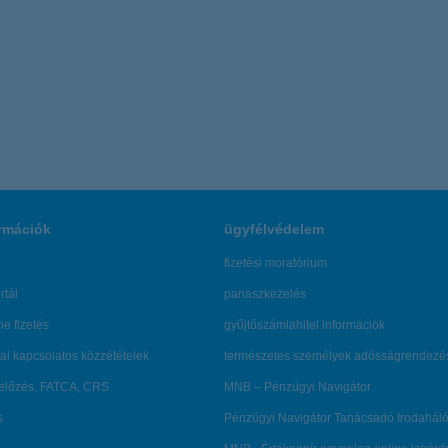
rmációk
ügyfélvédelem
fizetési moratórium
rtál
panaszkezelés
ne fizetés
gyűjtőszámlahitel információk
al kapcsolatos közzétételek
természetes személyek adósságrendezé
lőzés, FATCA, CRS
MNB – Pénzügyi Navigátor
s
Pénzügyi Navigátor Tanácsadó Irodaháló