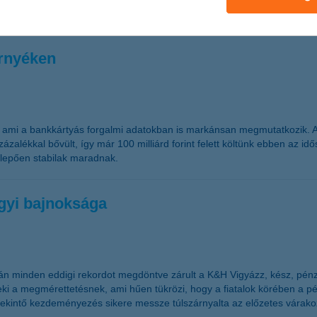
örnyéken
, ami a bankkártyás forgalmi adatokban is markánsan megmutatkozik. A 
zázalékkal bővült, így már 100 milliárd forint felett költünk ebben az 
glepően stabilak maradnak.
gyi bajnoksága
tán minden eddigi rekordot megdöntve zárult a K&H Vigyázz, kész, pén
neki a megmérettetésnek, ami hűen tükrözi, hogy a fiatalok körében 
zatekintő kezdeményezés sikere messze túlszárnyalta az előzetes várak