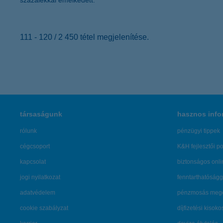
százalékkal emelkedett.
111 - 120 / 2 450 tétel megjelenítése.
társaságunk
hasznos info
rólunk
pénzügyi tippek
cégcsoport
K&H fejlesztői po
kapcsolat
biztonságos onli
jogi nyilatkozat
fenntarthatóságg
adatvédelem
pénzmosás mege
cookie szabályzat
díjfizetési kisoko