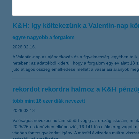
limiteket.
K&H: így költekezünk a Valentin-nap k
egyre nagyobb a forgalom
2026.02.16.
A Valentin-nap az ajándékozás és a figyelmesség jegyében telik
hetében: az adatokból kiderül, hogy a forgalom egy év alatt 18 s
jutó átlagos összeg emelkedése mellett a vásárlási arányok me
rekordot rekordra halmoz a K&H pénzü
több mint 16 ezer diák nevezett
2026.02.13.
Valóságos nevezési hullám söpört végig az ország iskoláin, miu
2025/26-os tanévben elképesztő, 16 141 fős diáksereg vágott 
vágóan fontos gyakorlati igény. A másfél évtizedes múltra viss