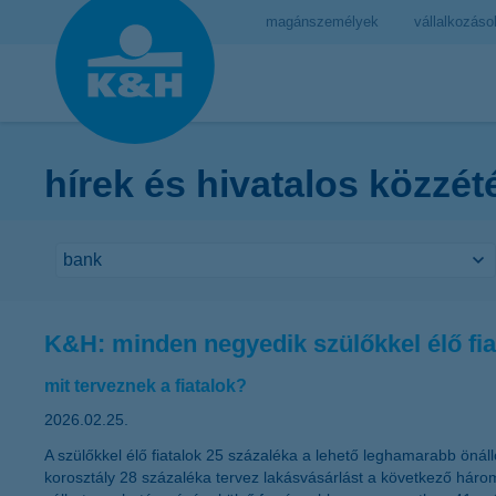
magánszemélyek
vállalkozáso
hírek és hivatalos közzét
K&H: minden negyedik szülőkkel élő fia
mit terveznek a fiatalok?
2026.02.25.
A szülőkkel élő fiatalok 25 százaléka a lehető leghamarabb öná
korosztály 28 százaléka tervez lakásvásárlást a következő három