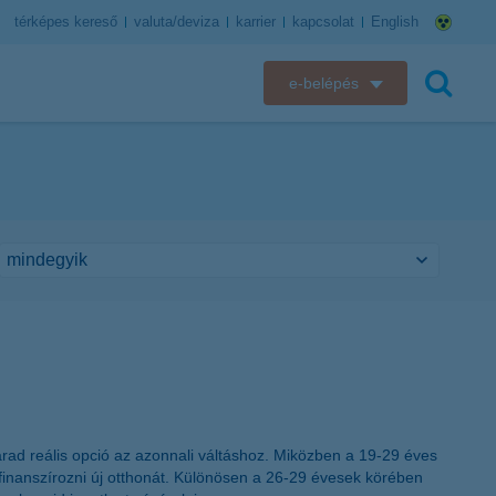
térképes kereső
valuta/deviza
karrier
kapcsolat
English
e-belépés
K&H e-bank
keresés
K&H e-posta
K&H elektronikus postaláda
K&H web Electra
K&H Biztosító ügyfélportál
K&H SZÉP Kártya
rad reális opció az azonnali váltáshoz. Miközben a 19-29 éves
K&H e-kártyafelület
 finanszírozni új otthonát. Különösen a 26-29 évesek körében