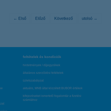
← Első
Előző
Következő
utolsó →
feltételek és kondíciók
hirdetmények / díjjegyzékek
általános szerződési feltételek
üzletszabályzat
se
aktuális, MNB által közzétett BUBOR értékek
kifejezéseket ismertető fogalomtár a fizetési
számlához
zat