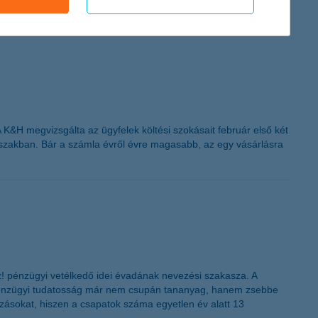
K&H megvizsgálta az ügyfelek költési szokásait február első két
időszakban. Bár a számla évről évre magasabb, az egy vásárlásra
z! pénzügyi vetélkedő idei évadának nevezési szakasza. A
a pénzügyi tudatosság már nem csupán tananyag, hanem zsebbe
ozásokat, hiszen a csapatok száma egyetlen év alatt 13