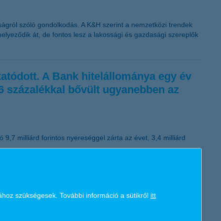
ágról szóló gondolkodás. A K&H szerint a nemzetközi trendek
lyeződik át, de fontos lesz a lakossági és gazdasági szereplők
atódott. A Bank hitelállománya egy év
 6 százalékkal bővült ugyanebben az
 9,7 milliárd forintos nyereséggel zárta az évet, 3,4 milliárd
ához szükségesek. További információ a sütikről
itt
n 43 millió forint. A vevőjelöltek 74 százaléka kényszerül