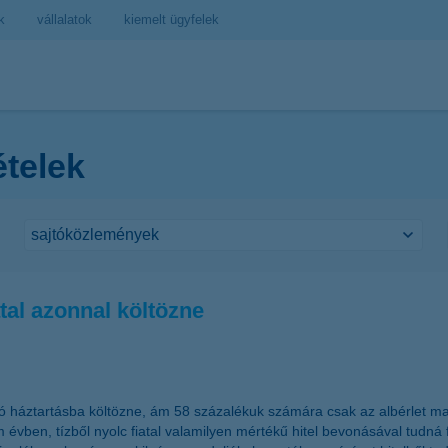
k
vállalatok
kiemelt ügyfelek
ételek
tal azonnal költözne
lló háztartásba költözne, ám 58 százalékuk számára csak az albérlet ma
 évben, tízből nyolc fiatal valamilyen mértékű hitel bevonásával tudná