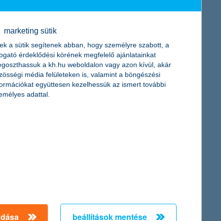
ároson belül maradna, az agglomerációba vágyók aránya 9
marketing sütik
ek a sütik segítenek abban, hogy személyre szabott, a
togató érdeklődési körének megfelelő ajánlatainkat
goszthassuk a kh.hu weboldalon vagy azon kívül, akár
zösségi média felületeken is, valamint a böngészési
formációkat együttesen kezelhessük az ismert további
emélyes adattal.
 vlogger, aki a fiatal generációk számára teszi érthetővé a
cíz költségvetés-tervezés és a hosszú távú előtakarékosság
 amely segít eligazodni a „kiberváros” falai között, és
ról
 szerint. Az eredményeknek kivételes apropót ad a KRESZ új
 százalékuk tartja be, míg a zebrán a gyalogosoknak az
at tekintve már csak 27 százalékos ez az arány. Amikor a
adása
beállítások mentése
etében csak 42 százalék mondja, hogy mindig szigorúan betartja