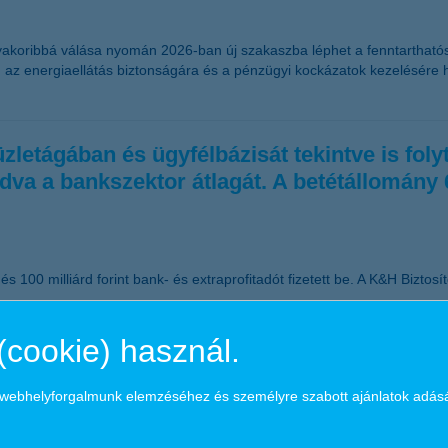
yakoribbá válása nyomán 2026-ban új szakaszba léphet a fenntarthatós
 az energiaellátás biztonságára és a pénzügyi kockázatok kezelésére he
tágában és ügyfélbázisát tekintve is folyt
adva a bankszektor átlagát. A betétállomány
 100 milliárd forint bank- és extraprofitadót fizetett be. A K&H Biztosító
(cookie) használ.
a webhelyforgalmunk elemzéséhez és személyre szabott ajánlatok adás
es alapterületű otthonban gondolkodnak, amelynek átlagértéke országosa