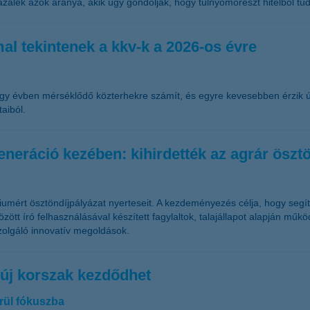
alék azok aránya, akik úgy gondolják, hogy túlnyomórészt hitelből tud
al tekintenek a kkv-k a 2026-os évre
egy évben mérséklődő közterhekre számít, és egyre kevesebben érzik 
aiból.
generáció kezében: kihirdették az agrár ösztö
iumért ösztöndíjpályázat nyerteseit. A kezdeményezés célja, hogy segí
özött író felhasználásával készített fagylaltok, talajállapot alapján műk
zolgáló innovatív megoldások.
 új korszak kezdődhet
erül fókuszba