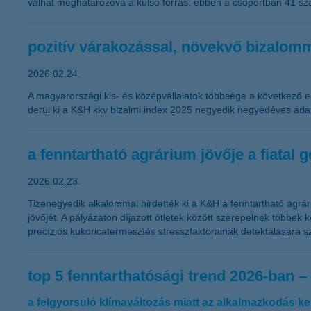
válhat meghatározóvá a külső forrás: ebben a csoportban 41 száz
pozitív várakozással, növekvő bizalomm
2026.02.24.
A magyarországi kis- és középvállalatok többsége a következő 
derül ki a K&H kkv bizalmi index 2025 negyedik negyedéves adat
a fenntartható agrárium jövője a fiatal 
2026.02.23.
Tizenegyedik alkalommal hirdették ki a K&H a fenntartható agrár
jövőjét. A pályázaton díjazott ötletek között szerepelnek többek k
precíziós kukoricatermesztés stresszfaktorainak detektálására s
top 5 fenntarthatósági trend 2026-ban –
a felgyorsuló klímaváltozás miatt az alkalmazkodás k