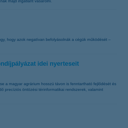
nak majd ingatlant vásárolni.
K&H token megújítás
úgy, hogy azok negatívan befolyásolnák a cégük működését –
ndíjpályázat idei nyerteseit
tse a magyar agrárium hosszú távon is fenntartható fejlődését és
ödő precíziós öntözési térinformatikai rendszerek, valamint