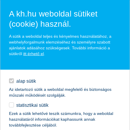
A kh.hu weboldal sütiket
(cookie) használ.
hírek és hivatalos
A sütik a weboldal teljes és kényelmes használatához, a
közzétételek
webhelyforgalmunk elemzéséhez és személyre szabott
ajánlatok adásához szükségesek. További információ a
sütikről
itt érhető el
.
egyéb
English
alap sütik
Az idetartozó sütik a weboldal megfelelő és biztonságos
műszaki működését szolgálják.
statisztikai sütik
K&H: miben élünk?
Ezek a sütik lehetővé teszik számunkra, hogy a weboldal
használatáról információkat kaphassunk annak
így néz ki a középkorúak lakáshelyzete
továbbfejlesztése céljából.