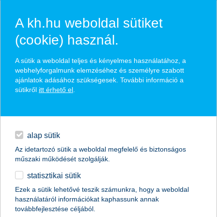
A kh.hu weboldal sütiket
(cookie) használ.
hírek és hivatalos
A sütik a weboldal teljes és kényelmes használatához, a
közzétételek
webhelyforgalmunk elemzéséhez és személyre szabott
ajánlatok adásához szükségesek. További információ a
sütikről
itt érhető el
.
egyéb
English
alap sütik
Az idetartozó sütik a weboldal megfelelő és biztonságos
műszaki működését szolgálják.
statisztikai sütik
mélybe zuhant a magyar cégek digitális
Ezek a sütik lehetővé teszik számunkra, hogy a weboldal
használatáról információkat kaphassunk annak
átalakulási mutatója
továbbfejlesztése céljából.