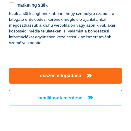
A K&H Csoport 8. alkalommal hirdeti meg idén alkotói ösztöndíj
marketing sütik
pályázatát fiatal képzőművészek számára, ezzel is folytatva új
Ezek a sütik segítenek abban, hogy személyre szabott, a
művészeti gyűjteményének építését, és továbbra is támogatva
látogató érdeklődési körének megfelelő ajánlatainkat
az alkotóművészek új generációjának pályakezdését és művészi
megoszthassuk a kh.hu weboldalon vagy azon kívül, akár
fejlődését. A korábbi évekhez hasonlóan a pályázaton fél éven
közösségi média felületeken is, valamint a böngészési
keresztül havi 125 ezer forint alkotói támogatást lehet elnyerni. A
információkat együttesen kezelhessük az ismert további
K&H kiemelt feladatának tartja fiatal, tehetséges művészek
személyes adattal.
támogatását, így maximum 10 darab műtárgyat is vásárol az
ösztöndíjra pályázó alkotóktól, melyből a kiválasztott művek a
K&H „művészet egy jobb, teljesebb világért” gyűjteményének
részei lesznek. A pályázatokat május 3-4 között lehet beadni.
összes elfogadása
kis kórházi illemtan – avagy hogyan
viselkedjünk a gyerekosztályon?
beállítások mentése
2016.04.12.
Mikor menjünk? Mit vigyünk? Gyerekkel vagy gyerek nélkül? –
Ezek a kérdések már mindenkiben felmerültek, aki valaha is
ment kórházba látogatóként. A K&H gyógyvarázs most
összegyűjtötte azokat a fontosabb tudnivalókat, amiket egy