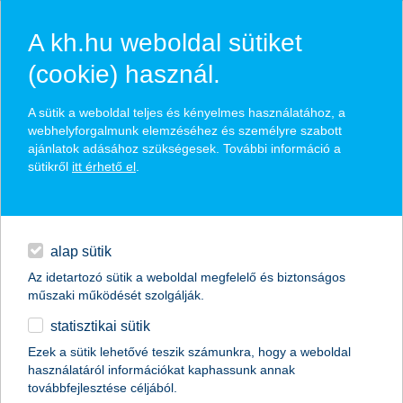
A kh.hu weboldal sütiket
(cookie) használ.
hírek és hivatalos
A sütik a weboldal teljes és kényelmes használatához, a
közzétételek
webhelyforgalmunk elemzéséhez és személyre szabott
ajánlatok adásához szükségesek. További információ a
sütikről
itt érhető el
.
egyéb
English
alap sütik
Az idetartozó sütik a weboldal megfelelő és biztonságos
műszaki működését szolgálják.
statisztikai sütik
K&H alkotói ösztöndíj újra
Ezek a sütik lehetővé teszik számunkra, hogy a weboldal
használatáról információkat kaphassunk annak
2016.04.12.
továbbfejlesztése céljából.