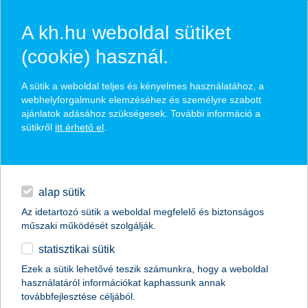
A kh.hu weboldal sütiket
(cookie) használ.
hírek és hivatalos
A sütik a weboldal teljes és kényelmes használatához, a
közzétételek
webhelyforgalmunk elemzéséhez és személyre szabott
ajánlatok adásához szükségesek. További információ a
sütikről
itt érhető el
.
egyéb
English
alap sütik
Az idetartozó sütik a weboldal megfelelő és biztonságos
műszaki működését szolgálják.
statisztikai sütik
K&H: a szülőktől kérnének kölcsön a
Ezek a sütik lehetővé teszik számunkra, hogy a weboldal
használatáról információkat kaphassunk annak
fiatalok
továbbfejlesztése céljából.